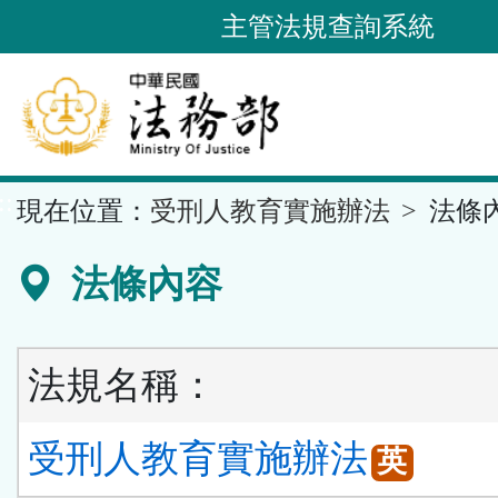
跳
主管法規查詢系統
到
主
要
內
容
::
現在位置：
受刑人教育實施辦法
法條
區
塊
法條內容
法規名稱：
受刑人教育實施辦法
英