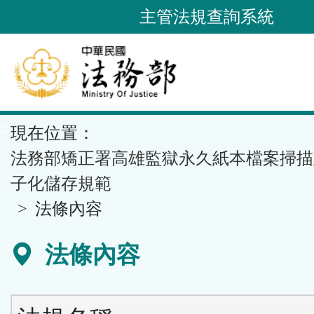
跳
主管法規查詢系統
到
主
要
內
容
::
現在位置：
區
塊
法務部矯正署高雄監獄永久紙本檔案掃描
子化儲存規範
法條內容
法條內容