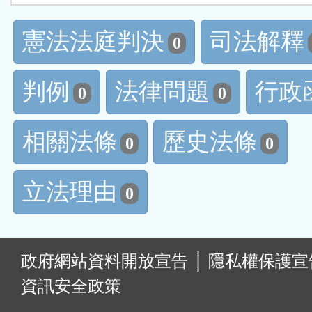
憲法法庭判決
司法解釋
0
判例
法律問題
行政
0
0
相關法條
歷史法條
0
0
立法理由
0
:
政府網站資料開放宣告
│
隱私權保護宣
資訊安全政策