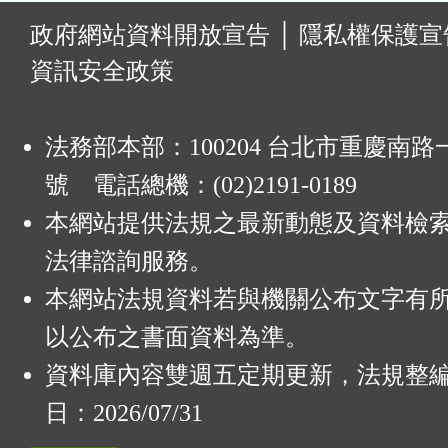
:
政府網站資料開放宣告
│
隱私權保護宣
資訊安全政策
法務部本部：100204 台北市重慶南路一
號 電話總機：(02)2191-0189
本網站提供法規之最新動態及資料檢
法律諮詢服務。
本網站法規資料若與機關公布文字有
以公布之書面資料為準。
資料庫內容雙週五定期更新，法規整
日：2026/07/31