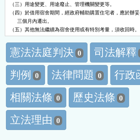
  （三）用途變更、用途廢止、管理機關變更等。

  （四）於借用宿舍期間，經政府輔助購置住宅者，應於辦妥
        三個月內遷出。

  （五）其他無法繼續為宿舍使用或有特別考量，須收回時。
憲法法庭判決
司法解釋
0
判例
法律問題
行政
0
0
相關法條
歷史法條
0
0
立法理由
0