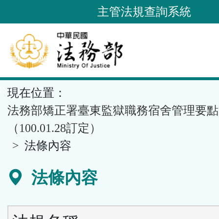
跳
主管法規查詢系統
到
主
要
內
容
::
現在位置：
區
塊
法務部矯正署臺東監獄職務宿舍管理要點
（100.01.28訂定）
法條內容
法條內容