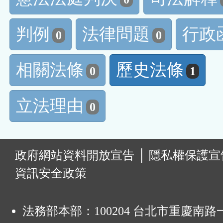
判例
法律問題
行政
0
0
相關法條
歷史法條
0
1
立法理由
0
:
政府網站資料開放宣告
│
隱私權保護宣
資訊安全政策
法務部本部：100204 台北市重慶南路一