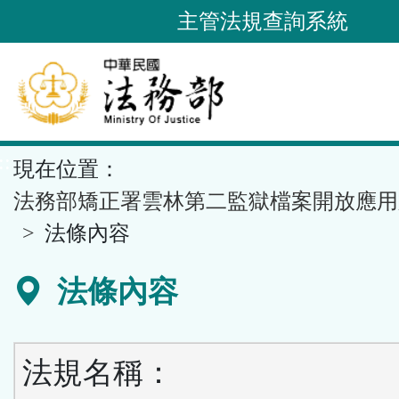
跳
主管法規查詢系統
到
主
要
內
容
::
現在位置：
區
塊
法務部矯正署雲林第二監獄檔案開放應用
法條內容
法條內容
法規名稱：