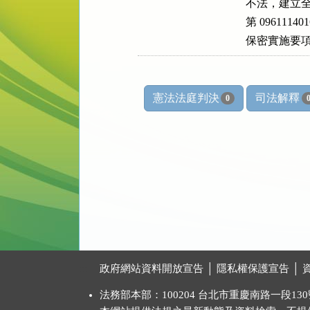
    不法，建立
    第 096
    保密實施
憲法法庭判決
司法解釋
0
:::
政府網站資料開放宣告
│
隱私權保護宣告
│
法務部本部：100204 台北市重慶南路一段130號 