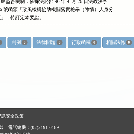
全民監督機制，依據法務部 96 年 9  月 26 日法政決字

1114016 號函頒「政風機構協助機關落實檢舉（陳情）人身分

要項」，特訂定本要點。
判例
法律問題
行政函釋
相關法條
0
0
0
0
0
資訊安全政策
電話總機：(02)2191-0189