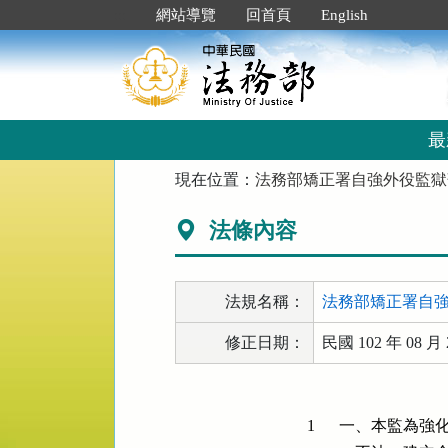
跳
:::
網站導覽
回首頁
English
到
主
要
內
容
區
最
塊
:::
現在位置：
法務部矯正署自強外役監獄
法條內容
法規名稱：
法務部矯正署自
修正日期：
民國 102 年 08 月 
1
一、本監為強化