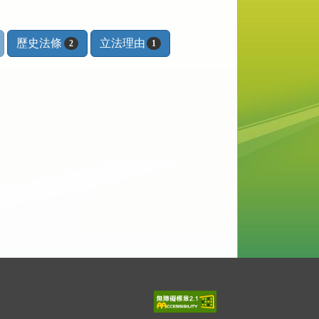
歷史法條
立法理由
2
1