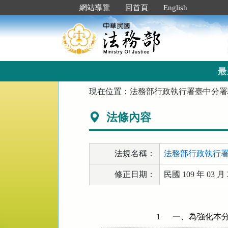
跳
:::
網站導覽
回首頁
English
到
主
要
內
容
區
最
塊
:::
現在位置：
法務部行政執行署臺中分署
法條內容
法規名稱：
法務部行政執行
修正日期：
民國 109 年 03 月 
1
一、為強化本