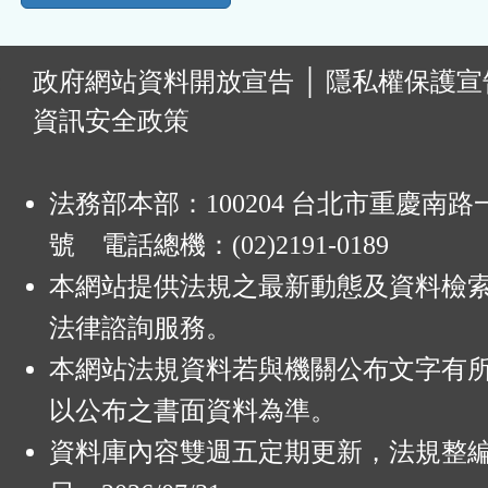
:
政府網站資料開放宣告
│
隱私權保護宣
資訊安全政策
法務部本部：100204 台北市重慶南路一
號 電話總機：(02)2191-0189
本網站提供法規之最新動態及資料檢
法律諮詢服務。
本網站法規資料若與機關公布文字有
以公布之書面資料為準。
資料庫內容雙週五定期更新，法規整