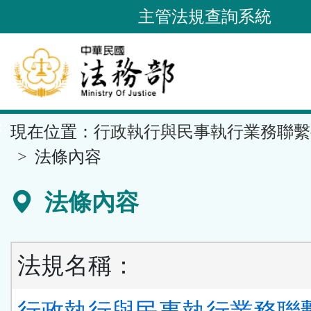
跳
主管法規查詢系統
到
主
要
內
容
::
現在位置：
行政執行與民事執行業務聯繫
區
塊
法條內容
法條內容
法規名稱：