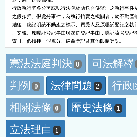
    行政執行署各分署或執行法院於函送合併辦理之執行事件
    之假扣押、假處分事件，為執行拍賣之機關者，於不動產
    結後，應記明該不動產之標示、買受人及原囑託登記之執
    、文號、原囑託登記事由與塗銷登記事由，囑託該管登記
    查封、假扣押、假處分、破產登記及其他限制登記。
憲法法庭判決
司法解釋
0
判例
法律問題
行政
0
2
相關法條
歷史法條
0
1
立法理由
1