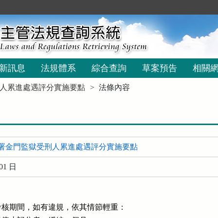
新訊息
法規體系
綜合查詢
草案預告
相關
人累進處遇評分實施要點
法條內容
署金門監獄受刑人累進處遇評分實施要點
01 日
核期間，如有違規，依其情節輕重：
