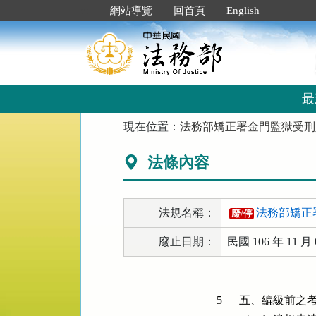
跳
:::
網站導覽
回首頁
English
到
主
要
內
容
區
最
塊
:::
現在位置：
法務部矯正署金門監獄受刑
法條內容
法規名稱：
法務部矯正
廢/停
廢止日期：
民國 106 年 11 月 
5
五、編級前之考