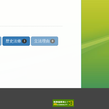
歷史法條
立法理由
3
0