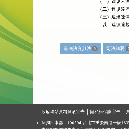
（一）違規未達
（二）違規達停
（三）違規達停
    以上連續
憲法法庭判決
司法解釋
0
:::
政府網站資料開放宣告
│
隱私權保護宣告
│
法務部本部：100204 台北市重慶南路一段130號 