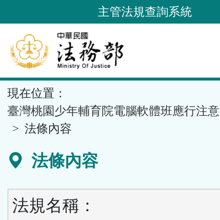
跳
主管法規查詢系統
到
主
要
內
容
::
現在位置：
區
塊
臺灣桃園少年輔育院電腦軟體班應行注意
法條內容
法條內容
法規名稱：