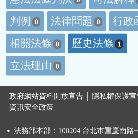
判例
法律問題
行政
0
0
相關法條
歷史法條
0
1
立法理由
0
:
政府網站資料開放宣告
│
隱私權保護宣
資訊安全政策
法務部本部：100204 台北市重慶南路一