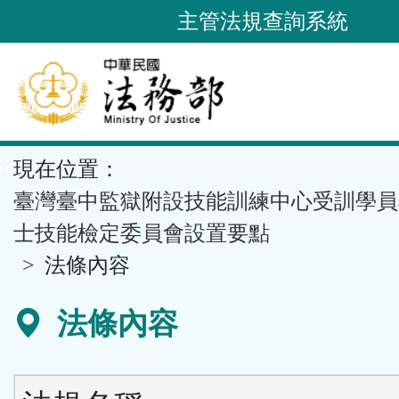
跳
主管法規查詢系統
到
主
要
內
容
::
現在位置：
區
塊
臺灣臺中監獄附設技能訓練中心受訓學員
士技能檢定委員會設置要點
法條內容
法條內容