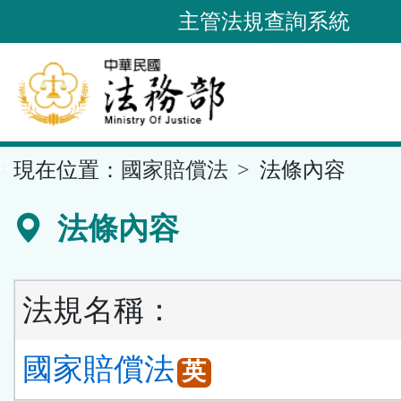
跳
主管法規查詢系統
到
主
要
內
容
::
現在位置：
國家賠償法
法條內容
區
塊
法條內容
法規名稱：
國家賠償法
英