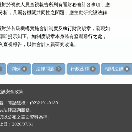
 會計人員對於視察人員查視報告所列有關財務會計各事項，應

  細心研究分析，凡屬各機關共同性之問題，應主動研究設法解

 視察人員對於各級機構實施會計制度及執行財務規章，發現如

  有偏差，應即提示糾正。如制度規章本身確有窒礙難行之處，

判例
法律問題
行政函釋
相關法條
0
0
0
0
0
資訊安全政策
電話總機：(02)2191-0189
供法律諮詢服務。
仍以公布之書面資料為準。
026/07/31