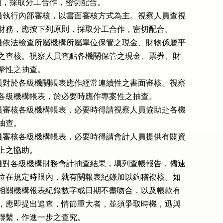
下列原則，採取分工合作，密切配合。

 會計人員執行內部審核，以書面審核方式為主。視察人員查視

  所屬機關財務，應按下列原則，採取分工合作，密切配合。

 會計人員依法檢查所屬機構所屬單位保管之現金、財物係屬平

  時例行性之查核。視察人員查點各機關保管之現金、票券、財

係屬突擊性之抽查。

 會計人員對於各級機關帳表應作經常連續性之書面審核。視察

  人員對於各級機構帳表，於必要時應作專案性之抽查。

 會計人員審核各級機構帳表，必要時得請視察人員協助赴各機

實地抽查。

 視察人員審核各級機構帳表，必要時得請會計人員提供有關資

及技術上之協助。

 視察人員對各級機構財務會計抽查結果，填列查帳報告，儘速

  由會計單位在規定時限內，就有關報表紀錄加以鉤稽複核。如

  有發現與相關機構報表紀錄數字或日期不盡吻合，以及帳款有

  可疑之處，應即提出追查，情節重大者，並須爭取時機，迅與

視察人員聯繫，作進一步之查究。
