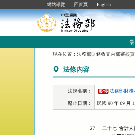
跳
:::
網站導覽
回首頁
English
到
主
要
內
容
區
最
塊
:::
現在位置：
法務部財務收支內部審核實
法條內容
法規名稱：
法務部財務
廢/停
廢止日期：
民國 90 年 09 月 1
27
二十七  會計