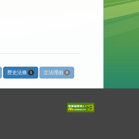
歷史法條
立法理由
1
0