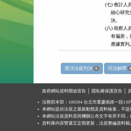
     (七)
        
          決。

     (八)
        
憲法法庭判決
司法解釋
0
:::
政府網站資料開放宣告
│
隱私權保護宣告
│
法務部本部：100204 台北市重慶南路一段130號 
本網站提供法規之最新動態及資料檢索，不提
本網站法規資料若與機關公布文字有所不同，
資料庫內容雙週五定期更新，法規整編資料截止日：2