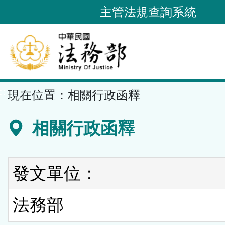
跳
主管法規查詢系統
到
主
要
內
容
::
現在位置：
相關行政函釋
區
塊
相關行政函釋
發文單位：
法務部