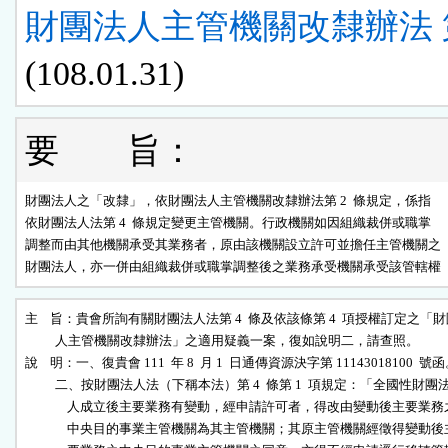
財團法人主管機關改隸辦法 第
(108.01.31)
要 旨：
財團法人之「改隸」，依財團法人主管機關改隸辦法第 2  條規定，係指

依財團法人法第 4  條規定變更主管機關。行政機關如因組織裁併或職掌

調整而由其他機關承受其業務者，原由該機關設立許可並擔任主管機關之

財團法人，亦一併由組織裁併或職掌調整後之業務承受機關承受該管轄權
主    旨：貴會所詢有關財團法人法第 4  條及依該條第 4  項授權訂定之「財
          人主管機關改隸辦法」之適用疑義一案，復如說明二，請查照。

說    明：一、復貴會 111  年 8  月 1  日通傳資源決字第 11143018100  號函
          二、按財團法人法（下稱本法）第 4  條第 1  項規定：「全國性財團法
              人成立後主要業務有變動，經申請許可者，得改由變動後主要業務之
              中央目的事業主管機關為其主管機關；其原主管機關經徵得變動後主