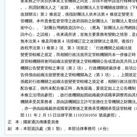
              要業務之中央目的事業主管機關之同意，亦得不經申請逕行移轉管轄
              。」所謂財團法人之「改隸」，依財團法人主管機關改隸辦法（下稱
              改隸辦法）第 2  條規定，係指財團法人依本法第 4  條規定變更主

              管機關。本件貴會監督管理之政府捐助之財團法人「財團法人電信技
              術中心」、「財團台灣網路資訊中心」（應為「財團法人台灣網路資
              訊中心」之誤植），依來函所述，並無主要業務有變動之情形，是自
              無本法第 4  條及同條第 4  項授權訂定之改隸辦法之適用。復按行

              政程序法第 11 條第 2  項、第 3  項規定：「行政機關之組織法規

              變更管轄權之規定，而相關行政法規所定管轄機關尚未一併修正時，
              原管轄機關得會同組織法規變更後之管轄機關公告或逕由其共同上級
              機關公告變更管轄之事項（第 2  項）。行政機關經裁併者，前項公

              告得僅由組織法規變更後之管轄機關為之（第 3  項）。」上開規定

              係鑑於行政機關之組織法規變更管轄權之規定者，相關行政法規理應
              配合修正，倘尚未配合修正時，為免疑義，爰規定如上之公告機制（
              本條立法理由參照），故行政機關如因組織裁併或職掌調整而由其他
              機關承受其業務者，原由該機關設立許可並擔任主管機關之財團法人
              ，亦一併由組織裁併或職掌調整後之業務承受機關承受該管轄權（本
              部 111  年 2  月 15 日法律字第 11103501050  號函參照）。

正    本：國家通訊傳播委員會

副    本：本部資訊處（第 1  類）、本部法律事務司（4 份）