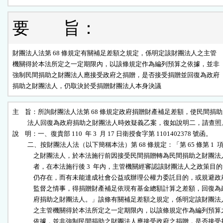
要 旨：
財團法人法第 68 條規定有關補足差額之規定，係明定該財團法人之主管

機關得於本法所定之一定期限內，以該條規定作為編列預算之依據，並非

強制民間捐助之財團法人應接受政府之捐贈，是否接受捐贈並回復為政府

捐助之財團法人，仍取決於受捐贈財團法人本身決議
主    旨：所詢財團法人法第 68 條規定政府捐贈財產補足差額，使民間捐助
          法人回復為政府捐助之財團法人時效疑義乙案，復如說明二，請查照。
說    明：一、復貴部 110  年 3  月 17 日衛授食字第 1101402378 號函。

          二、按財團法人法（以下簡稱本法）第 68 條規定：「第 65 條第 1  項
              之財團法人，於本法施行前因接受民間捐贈轉為民間捐助之財團法人
              者，在本法施行後 3  年內，主管機關經審認該財團法人之政策目的

              仍存在，而有未能達成社會公益或辦理公權力委託目的，或規避政府
              監督之情事，得捐贈財產補足依現有基金總額計算之差額，回復為政
              府捐助之財團法人。」該條有關補足差額之規定，係明定該財團法人
              之主管機關得於本法所定之一定期限內，以該條規定作為編列預算之
              依據，並非強制民間捐助之財團法人應接受政府之捐贈，是否接受捐