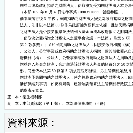
              贈並回復為政府捐助之財團法人，仍取決於受捐贈財團法人本身決議
              （本部 109  年 8  月 4  日法律字第 10903510660  號函參照）。

              倘本法施行後 3  年後，民間捐助之財團法人變更為政府捐助之財團

              法人，則非以本法第 68 條作為政府編列預算之依據，且該民間捐助
              之財團法人是否接受捐贈並決議列入基金而成為政府捐助之財團法人
              ，仍取決於受捐贈之財團法人之董事會決議（本法第 2  條第 5  項

              第 2  款參照）；又如民間捐助之財團法人，因接受政府機關（構）

              、公法人、公營事業或政府捐助之財團法人捐贈，致其所收受來自政
              府機關（構）、公法人、公營事業或政府捐助之財團法人之捐助及捐
              贈並列入基金之財產，合計超過該財團法人基金總額百分之 50 之情
              形，尚應依本法第 59 條第 5  項規定程序辦理。另主管機關如擬捐

              贈財產予民間捐助之財團法人，使之轉為政府捐助之財團法人，因尚
              涉預算編列事項，如仍有疑義，建請洽詢預算法主管機關行政院主計
              總處表示意見。

正    本：衛生福利部

副    本：本部資訊處（第 1  類）、本部法律事務司（4 份）
資料來源：