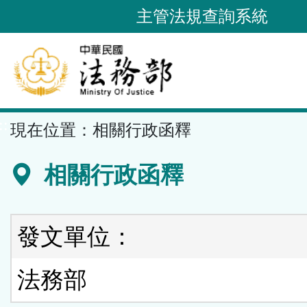
跳
主管法規查詢系統
到
主
要
內
容
::
現在位置：
相關行政函釋
區
塊
相關行政函釋
發文單位：
法務部