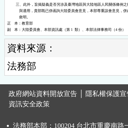
          三、此外，旨揭疑義是否另涉及臺灣地區與大陸地區人民關係條例之
              與適用，貴部既已併函詢大陸委員會意見，本部尊重該會意見，併此
              敘明。

正    本：教育部

副    本：大陸委員會、本部資訊處（第 1  類）、本部法律事務司（4 份）
資料來源：
法務部
:
政府網站資料開放宣告
│
隱私權保護宣
資訊安全政策
法務部本部：100204 台北市重慶南路一