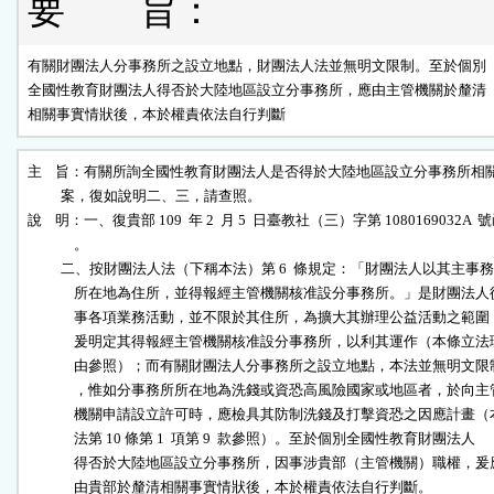
要 旨：
有關財團法人分事務所之設立地點，財團法人法並無明文限制。至於個別

全國性教育財團法人得否於大陸地區設立分事務所，應由主管機關於釐清

相關事實情狀後，本於權責依法自行判斷
主    旨：有關所詢全國性教育財團法人是否得於大陸地區設立分事務所相關
          案，復如說明二、三，請查照。

說    明：一、復貴部 109  年 2  月 5  日臺教社（三）字第 1080169032A  號
              。

          二、按財團法人法（下稱本法）第 6  條規定：「財團法人以其主事務
              所在地為住所，並得報經主管機關核准設分事務所。」是財團法人從
              事各項業務活動，並不限於其住所，為擴大其辦理公益活動之範圍，
              爰明定其得報經主管機關核准設分事務所，以利其運作（本條立法理
              由參照）；而有關財團法人分事務所之設立地點，本法並無明文限制
              ，惟如分事務所所在地為洗錢或資恐高風險國家或地區者，於向主管
              機關申請設立許可時，應檢具其防制洗錢及打擊資恐之因應計畫（本
              法第 10 條第 1  項第 9  款參照）。至於個別全國性教育財團法人

              得否於大陸地區設立分事務所，因事涉貴部（主管機關）職權，爰應
              由貴部於釐清相關事實情狀後，本於權責依法自行判斷。
