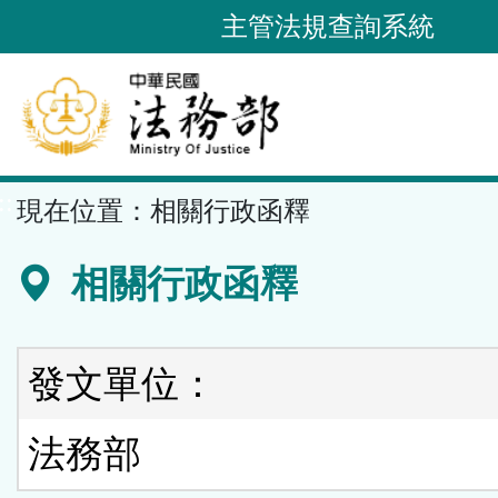
跳
主管法規查詢系統
到
主
要
內
容
::
現在位置：
相關行政函釋
區
塊
相關行政函釋
發文單位：
法務部