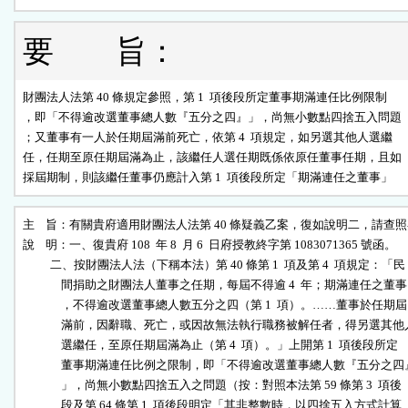
要 旨：
財團法人法第 40 條規定參照，第 1  項後段所定董事期滿連任比例限制

，即「不得逾改選董事總人數『五分之四』」，尚無小數點四捨五入問題

；又董事有一人於任期屆滿前死亡，依第 4  項規定，如另選其他人選繼

任，任期至原任期屆滿為止，該繼任人選任期既係依原任董事任期，且如

採屆期制，則該繼任董事仍應計入第 1  項後段所定「期滿連任之董事」
主    旨：有關貴府適用財團法人法第 40 條疑義乙案，復如說明二，請查照
說    明：一、復貴府 108  年 8  月 6  日府授教終字第 1083071365 號函。

          二、按財團法人法（下稱本法）第 40 條第 1  項及第 4  項規定：「民

              間捐助之財團法人董事之任期，每屆不得逾 4  年；期滿連任之董事

              ，不得逾改選董事總人數五分之四（第 1  項）。……董事於任期屆

              滿前，因辭職、死亡，或因故無法執行職務被解任者，得另選其他人
              選繼任，至原任期屆滿為止（第 4  項）。」上開第 1  項後段所定

              董事期滿連任比例之限制，即「不得逾改選董事總人數『五分之四』
              」，尚無小數點四捨五入之問題（按：對照本法第 59 條第 3  項後

              段及第 64 條第 1  項後段明定「其非整數時，以四捨五入方式計算
