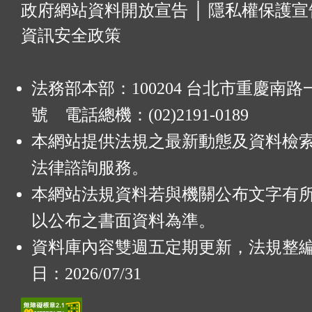
:
政府網站資料開放宣告
│
隱私權保護宣
資訊安全政策
法務部本部：100204 台北市重慶南路一
號 電話總機：(02)2191-0189
本網站提供法規之最新動態及資料檢
法律諮詢服務。
本網站法規資料若與機關公布文字有
以公布之書面資料為準。
資料庫內容雙週五定期更新，法規整
日：2026/07/31