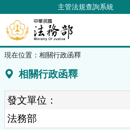
跳
主管法規查詢系統
到
主
要
內
容
::
現在位置：
相關行政函釋
區
塊
相關行政函釋
發文單位：
法務部