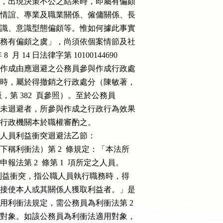
者確有偏頗，出現決策不公之結果時，即屬有偏頗

敵意、個人情誼、專業及職業關係、僱傭關係、長

頗或強烈意識、意識型態偏頗等。惟如何據此事實

認其執行職務有偏頗之虞」，尚須依個案情節及社

年 8  月 14 日法律字第 10100144690

行政處分之作成由應迴避之公務員參與作成行政處

明顯之瑕疵時，屬於得撤銷之行政處分（陳敏著，

 月 7  版，第 382  頁參照）。至於公務員

迴避，以及未迴避者，所參與作成之行政行為效果

政行為之行政機關本於職權審酌之。

及公職人員利益衝突迴避法乙節：

迴避法（下稱利衝法）第 2  條規定：「本法所

財產申報法第 2  條第 1  項所定之人員。

：「本法所稱利益衝突，指公職人員執行職務時，得

，直接或間接使本人或其關係人獲取利益者。」是

情形是否適用利衝法規定，需公務員為利衝法第 2

衝法之適用對象。如該公務員為利衝法適用對象，
