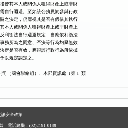
得直接或間接使其本人或關係人獲得財產上或非財

利益衝突而需自行迴避。至如該公務員於參與行政

利於所屬機關之決定，仍應視其是否有假借其執行

接或間接使其本人或關係人獲得財產上或非財產上

公務員有違反利衝法自行迴避規定，自應依利衝法

前，對該項事務所為之同意、否決等行為均屬無效

行為之最終決定是否有效，應視該行政行為所依據

或無效予以規定認定之。

劃司（國會聯絡組）、本部資訊處（第 1  類

資訊安全政策
電話總機：(02)2191-0189