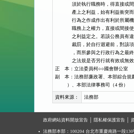
              須於執行職務時，
              產上之利益，始有
              行為之作成作出有
              職務上之權力，直
              之利益定之。若該
              裁罰，於自行迴避
              ，而所參與之行政
              之法規是否另行就有效
正    本：立法委員柯○○國會辦公室

副    本：法務部廉政署、本部綜合規
          ）、本部法律事務司（4 份）
資料來源：
法務部
:::
政府網站資料開放宣告
│
隱私權保護宣告
│
法務部本部：100204 台北市重慶南路一段130號 