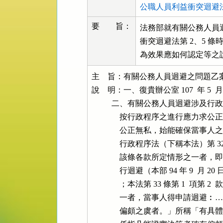
公職人員利益衝突迴避法 
要 旨：
法務部就有關公務人員迴
衝突迴避法第 2、5 
為效果應如何認定等之
主    旨：有關公務人員迴避之問題
說    明：一、復貴辦公室 107  年 5  月 
          二、有關公務人員迴避涉及
              按行政程序之進行
              公正無私，始能確
              行政程序法（下稱本
              該條各款所定情形
              行迴避（本部 94 年 9  月
              ；本法第 33 條第 1
              一者，當事人得申
              偏頗之虞者。」所