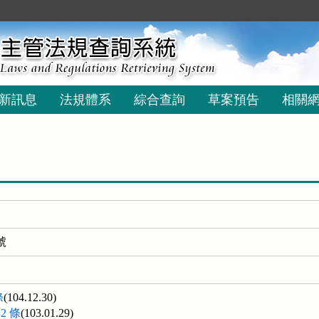
新訊息
法規體系
綜合查詢
草案預告
相關
號
條
(104.12.30)
2 條
(103.01.29)