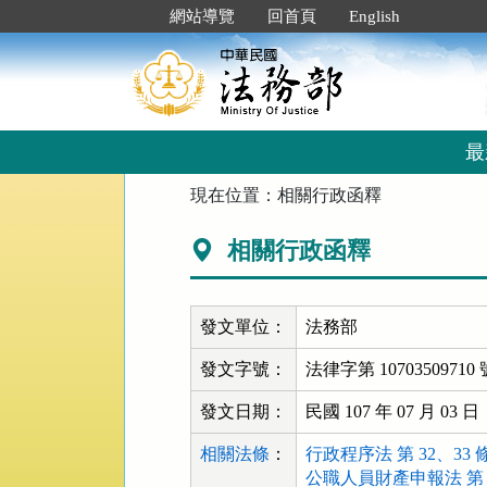
跳
:::
網站導覽
回首頁
English
到
主
要
內
容
區
最
塊
:::
現在位置：
相關行政函釋
相關行政函釋
發文單位：
法務部
發文字號：
法律字第 10703509710 
發文日期：
民國 107 年 07 月 03 日
相關法條
：
行政程序法 第 32、33 
公職人員財產申報法 第 