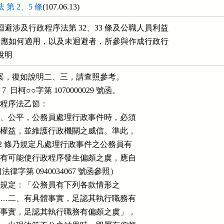
第 2、5 條
(107.06.13)
避涉及行政程序法第 32、33 條及公職人員利益

條時應如何適用，以及未迴避者，所參與作成行政行

說明
乙案，復如說明二、三，請查照參考。

7  日柯○○字第 1070000029 號函。

行政程序法乙節：

應力求公正、公平，公務員處理行政事件時，必須

保當事人之權益，並維護行政機關之威信。準此，

法）第 32 條乃規定凡處理行政事件之公務員有

之一者，即有可能使行政程序發生偏頗之虞，應自

 20 日法律字第 0940034067 號函參照）

  項第 2  款規定：「公務員有下列各款情形之

請迴避︰……二、有具體事實，足認其執行職務有

稱「有具體事實，足認其執行職務有偏頗之虞」，
