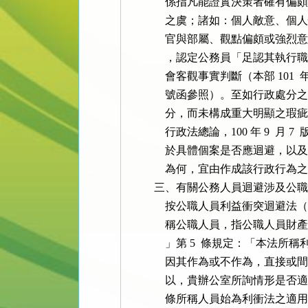
              係指凡能證實決策
              之虞；諸如：個人
              官與部屬、觀點偏
              ，認定公務員「足
              會客觀事實判斷（本部 101  
              號函參照）。至如
              分，而未構成重大
              行政法總論，100 年 9 
              於具體個案是否應
              為何，宜由作成該行
          三、有關公務人員迴避涉
              按公職人員利益衝突
              稱公職人員，指公職人員
              」第 5  條規定
              因其作為或不作為
              以，貴辦公室所詢
              條所稱人員始為利