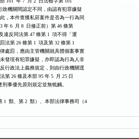
 101  年 7  月 2  日法檢字第 101

號函參照），如數行政機關間認定不同，由認有犯罪嫌疑

發即可。準此，本件查獲私菸案件是否為一行為同

03 年 6  月 8  日修正前）第 46 條第

之規定及違反同法第 47 條第 1  項不得「運

罰法第 26 條第 1  項及第 32 條第 1

關依刑事法律處罰，應由主管機關就具體個案事實

職務過程中未發現有犯罪嫌疑，亦即認為行為人非

事法律及違反行政法上義務規定，則由行政機關逕

法第 26 條及本部 95 年 5  月 25 日

393 號函所述刑事優先原則規定並無牴觸。

1  類、第 2  類）、本部法律事務司（4
