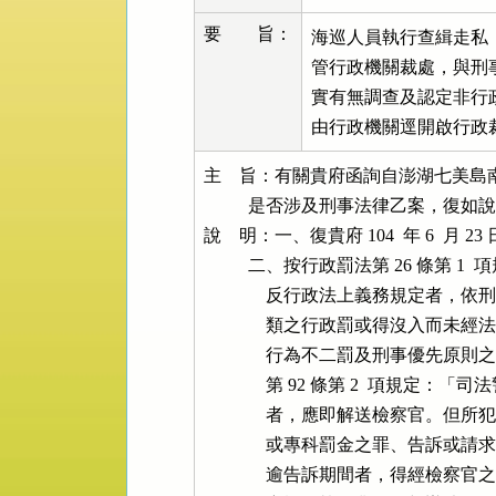
要 旨：
海巡人員執行查緝走私
管行政機關裁處，與刑事
實有無調查及認定非行
由行政機關逕開啟行政裁
主    旨：有關貴府函詢自澎湖七美島
          是否涉及刑事法律乙案，
說    明：一、復貴府 104  年 6  月 23
          二、按行政罰法第 26 條
              反行政法上義務規
              類之行政罰或得沒
              行為不二罰及刑事
              第 92 條第 2  
              者，應即解送檢察官
              或專科罰金之罪、
              逾告訴期間者，得