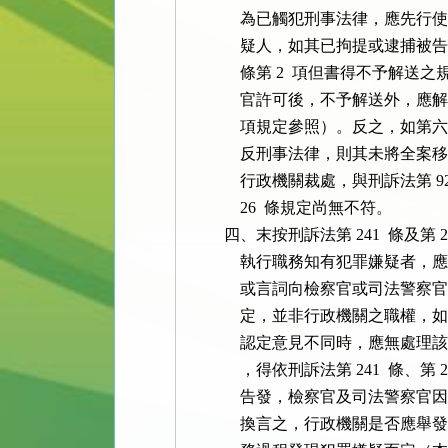
              為已觸犯刑事法律
              疑人，如其已拘提或
              條第 2  項但書
              官許可後，不予解送外
              項規定參照）。反
              反刑事法律，則其
              行政機關裁處，與刑訴法
              26  條規定尚無不符。

          四、末按刑訴法第 241  條及
              執行職務知有犯罪
              或言詞向檢察官或
              定，並非行政機關
              認定意見不同時，
              ，得依刑訴法第 241 
              告發，檢察官及司
              換言之，行政機關