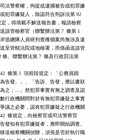
，應先行使司法警察權，拘提或逮捕被告或犯罪嫌

逮捕被告或犯罪嫌疑人，除認符合刑訴法第 92

得不予解送之規定，得填載不解送報告書，報請檢察

，應解送該管檢察官（聯繫辦法第 7  條第 1

之，如第六岸巡總隊人員研判查獲個案尚無涉及違

未將全案移送至管轄法院或地檢署，而係函送該管

第 92 條、聯繫辦法第 7  條及行政罰法第

第 242  條第 1  項前段規定：「公務員因

嫌疑者，應為告發。」、「告訴、告發，應以書狀

司法警察官為之；…」然犯罪事實有無之調查及認

之職權，如數行政機關間對於有無犯罪嫌疑之事實

應無處理該爭議之必要，認有犯罪嫌疑之行政機關

 條、第 242  條規定，向檢察官或司法警察官

法警察官因告發知有犯罪嫌疑者，應即開始調查。

是否應舉發移送檢察機關偵辦，須視是否於執行職
