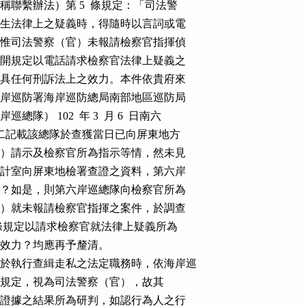
辦法（下稱聯繫辦法）第 5  條規定：「司法警

行職務，發生法律上之疑義時，得隨時以言詞或電

或指示。」惟司法警察（官）未報請檢察官指揮偵

犯罪時依上開規定以電話請求檢察官法律上疑義之

之性質，不具任何刑訴法上之效力。本件依貴府來

有行政院海岸巡防署海岸巡防總局南部地區巡防局

岸巡總隊） 102  年 3  月 6  日南六

735 號函說明二記載該總隊於查獲當日已向屏東地方

屏東地檢署）請示及檢察官所為指示等情，然未見

省屏東縣審計室向屏東地檢署查證之資料，第六岸

與事實相符？如是，則第六岸巡總隊向檢察官所為

法警察（官）就未報請檢察官指揮之案件，於調查

法第 5  條規定以請求檢察官就法律上疑義所為

刑訴法上效力？均應再予釐清。

總隊人員於執行查緝走私之法定職務時，依海岸巡

 項至第 3  項規定，視為司法警察（官），故其

蒐集、調查證據之結果所為研判，如認行為人之行
