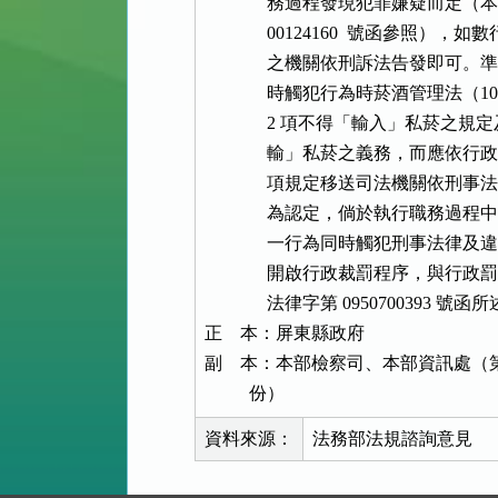
              務過程發現犯罪嫌疑而定（本部
              00124160  
              之機關依刑訴法告
              時觸犯行為時菸酒管理法（1
              2 項不得「輸入」私菸
              輸」私菸之義務，而應依行政
              項規定移送司法機
              為認定，倘於執行
              一行為同時觸犯刑
              開啟行政裁罰程序，與行政罰
              法律字第 0950700
正    本：屏東縣政府

副    本：本部檢察司、本部資訊處（第 
          份）
資料來源：
法務部法規諮詢意見