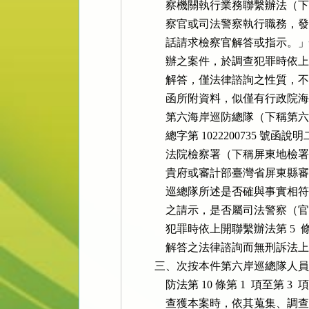
              察機關執行業務聯繫
              察官或司法警察執
              話請求檢察官解答
              辦之案件，於調查
              解答，僅法律諮詢
              函所附資料，似僅
              第六海岸巡防總隊（下稱第六
              總字第 1022200
              法院檢察署（下稱
              貴府或審計部臺灣
              巡總隊所述是否確
              之請示，是否屬司
              犯罪時依上開聯繫辦
              解答之法律諮詢而無
          三、次按本件第六岸巡
              防法第 10 條第 1 
              查獲本案時，依其