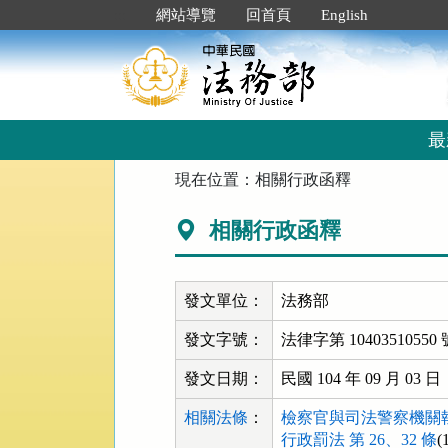
跳
:::
網站導覽
回首頁
English
到
主
要
內
容
區
最
塊
:::
現在位置：
相關行政函釋
相關行政函釋
發文單位：
法務部
發文字號：
法律字第 10403510550 
發文日期：
民國 104 年 09 月 03 日
相關法條
：
檢察官與司法警察機關執
行政罰法 第 26、32 條
(