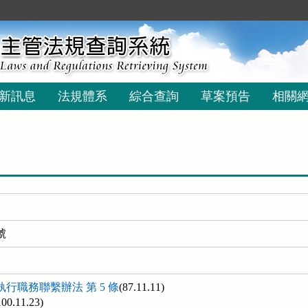
新訊息
法規體系
綜合查詢
草案預告
相關
號
行職務聯繫辦法 第 5 條
(87.11.11)
100.11.23)