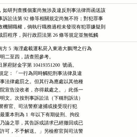
，如研判查獲個案尚無涉及違反刑事法律而函送該

訴訟法第 92 條等相關規定尚無不符；對犯罪事

政機關職權，倘執行職務過程未發現有犯罪嫌疑則

罰程序，與行政罰法第 26 條等規定並無牴觸
南方 5  海浬處載運私菸入東港大鵬灣之行為

復如說明二至四，請查照參考。

 日屏府財金字第 10419351200  號函。

第 1  項規定：「一行為同時觸犯刑事法律及違

定者，依刑事法律處罰之。但其行為應處以其他種

入而未經法院宣告沒收者，亦得裁處之。」此係一

優先原則之明文。次按刑事訴訟法（下稱刑訴法）

項規定：「司法警察官、司法警察逮捕或接受現行犯

。但所犯最重本刑為 1  年以下有期徒刑、拘役

告訴或請求乃論之罪，其告訴或請求已經撤回或已

經檢察官之許可，不予解送。」另檢察官與司法警
