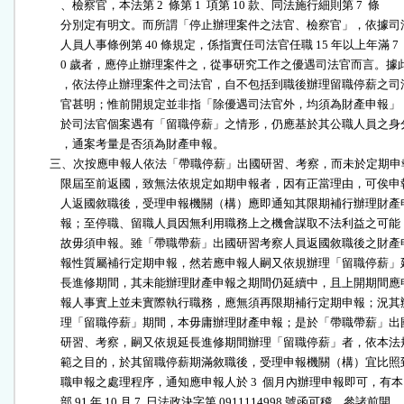
              、檢察官，本法第 2  條第 1  項第 10 款、同法施行細則第 7  條

              分別定有明文。而所謂「停止辦理案件之法官、檢察官」，依據司法
              人員人事條例第 40 條規定，係指實任司法官任職 15 年以上年滿 7

              0 歲者，應停止辦理案件之，從事研究工作之優遇司法官而言。據此
              ，依法停止辦理案件之司法官，自不包括到職後辦理留職停薪之司法
              官甚明；惟前開規定並非指「除優遇司法官外，均須為財產申報」，
              於司法官個案遇有「留職停薪」之情形，仍應基於其公職人員之身分
              ，通案考量是否須為財產申報。

          三、次按應申報人依法「帶職停薪」出國研習、考察，而未於定期申
              限屆至前返國，致無法依規定如期申報者，因有正當理由，可俟申報
              人返國敘職後，受理申報機關（構）應即通知其限期補行辦理財產申
              報；至停職、留職人員因無利用職務上之機會謀取不法利益之可能，
              故毋須申報。雖「帶職帶薪」出國研習考察人員返國敘職後之財產申
              報性質屬補行定期申報，然若應申報人嗣又依規辦理「留職停薪」延
              長進修期間，其未能辦理財產申報之期間仍延續中，且上開期間應申
              報人事實上並未實際執行職務，應無須再限期補行定期申報；況其辦
              理「留職停薪」期間，本毋庸辦理財產申報；是於「帶職帶薪」出國
              研習、考察，嗣又依規延長進修期間辦理「留職停薪」者，依本法規
              範之目的，於其留職停薪期滿敘職後，受理申報機關（構）宜比照到
              職申報之處理程序，通知應申報人於 3  個月內辦理申報即可，有本

              部 91 年 10 月 7  日法政決字第 0911114998 號函可稽。參諸前開
