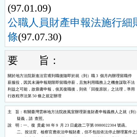
(97.01.09)
公職人員財產申報法施行細則 
條
(97.07.30)
要 旨：
關於地方法院新進法官甫到職後隨即於就（到）職 3  個月內辦理留職停

薪服役，因其未滿申報期限即留職停薪，且無利用職務上之機會謀取不法

利益之可能，故毋庸申報，俟其復職後，則依「回復原狀」之法理，準用

行政程序法第 50 條之規定辦理
主    旨：有關臺灣雲林地方法院政風室辦理新進財產申報義務人之就（到）
          疑義，請  查照。

說    明：一、復  貴處 98 年 9  月 23 日處政二字第 0980022304 號函。

          二、按法官、檢察官應依法申報財產，但不包括依法停止辦理案件之