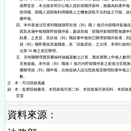
              函釋意旨，本法雖未明示公職人員於留職停薪時，無庸為財產申報；
              然停職、留職人員因無利用職務上之機會謀取不法利益之可能，故毋
              庸申報。

          四、本件新進法官甫到職後隨即於就（到）職 3  個月內留職停薪服役
              因其未滿申報期限即留職停薪，參諸前揭「留職停薪期間暫無庸申報
              財產」之意旨，其於就（到）職財產申報前已辦理留職停薪者，則該
              就（到）職即應俟其復職後，依「回復原狀」之法理，準用行政程序
              法第 50 條之規定辦理。

          五、另有關辦理實質審核時抽籤基數之計算，應依實際上申報人數而
              至無疑義。本件就（到）職後 3  個月內即留職停薪之新進法官既無

              庸辦理就（到）職申報，自無從納入該法院政風室辦理財產申報之基
              數。

正    本：司法院政風處

副    本：監察院秘書長、本部政風司第二科、本部政風司第四科、本部政風
          官室
資料來源：