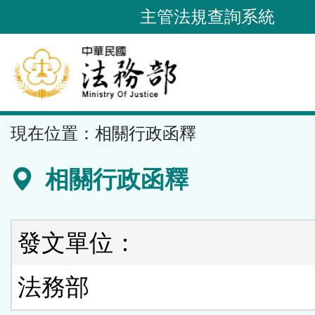
跳
主管法規查詢系統
到
主
要
內
容
::
現在位置：
相關行政函釋
區
塊
相關行政函釋
發文單位：
法務部