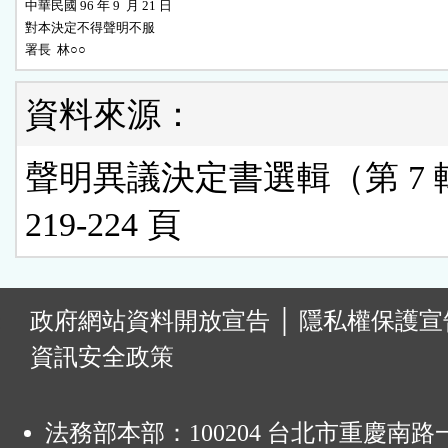
中華民國 96 年 9  月 21 日

對本決定不得聲明不服

署長  林○○
資料來源：
聲明異議決定書選輯（第 7 
219-224 頁
:
政府網站資料開放宣告
│
隱私權保護宣
資訊安全政策
法務部本部：100204 台北市重慶南路一