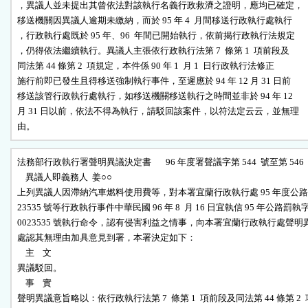
，異議人並未提出其曾依法對該執行名義行政救濟之證明，應均已確定，

移送機關因異議人逾期未繳納，而於 95 年 4  月間移送行政執行處執行

，行政執行處既於 95 年、96  年間已開始執行，依前揭行政執行法規定

，仍得依法繼續執行。異議人主張依行政執行法第 7  條第 1  項前段及

同法第 44 條第 2  項規定，本件係 90 年 1  月 1  日行政執行法修正

施行前即已發生且得移送強制執行事件，至遲應於 94 年 12 月 31 日前

移送該管行政執行處執行，如移送機關移送執行之時間並非於 94 年 12 

月 31 日以前，依法不得為執行，請駁回該案件，以符法定云云，並無理

由。
法務部行政執行署聲明異議決定書       96 年度署聲議字第 544  號至第 546  
    異議人即義務人  姜○○

上列異議人因滯納汽車燃料使用費等，對本署宜蘭行政執行處 95 年度公路
23535 號等行政執行事件中華民國 96 年 8  月 16 日宜執信 95 年公路罰執字第
0023535 號執行命令，認有侵害利益之情事，向本署宜蘭行政執行處聲明
處認其無理由加具意見到署，本署決定如下：

    主    文

異議駁回。

    事    實

聲明異議意旨略以：依行政執行法第 7  條第 1  項前段及同法第 44 條第 2  