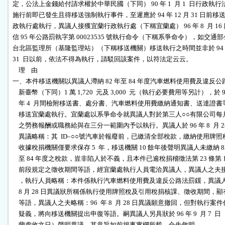
定，公法上金錢給付請求權於中華民國（下同） 90 年 1  月 1  日行政執行
施行前即已發生且得移送強制執行事件，至遲應於 94 年 12 月 31 日前移送
政執行處執行，異議人接獲宜蘭行政執行處（下稱宜蘭處） 96 年 8  月 16 
信 95 年公路罰執字第 00023535 號執行命令（下稱系爭命令），如交通部
台北區監理所（基隆監理站）（下稱移送機關）移送執行之時間並非於 94 年 
31  日以前，依法不得為執行，請駁回該案件，以符法定云云。

    理    由

一、本件移送機關以異議人滯納 82 年至 84 年度汽車燃料使用費及違反公
    新臺幣（下同）1 萬 1,720  元及 3,000  元（執行必要費用等另計），於 95
    年 4  月間檢附移送書、處分書、汽車燃料使用費繳納通知書、送達證書
    移送宜蘭處執行。宜蘭處以系爭命令就異議人對於第三人○○有限公司每月
    之勞務報酬或職務給與在三分一範圍內予以執行。異議人於 96 年 8  月 28
    異議略稱：其  ID–○○號汽車於報廢前，已繳清全部稅款，繳納使用牌照稅
    收據稅捐機關僅要求保存 5  年，移送機關 10 餘年後聲明異議人未繳納 82
    至 84 年度之稅款，豈非陷人於不義，且本件已逾稅捐稽徵法第 23 條第 1 
    前段規定之徵收期間等語，經宜蘭處執行人員電洽異議人，異議人之夫接
    ，執行人員略稱：本件係執行汽車燃料使用費及違反公路法罰鍰，異議人 9
    8 月 28 日異議狀所稱係執行使用牌照稅及引用稅捐核課、徵收期間，顯
    等語，異議人之夫略稱：96  年 8  月 28 日異議願意撤回，但對執行案件
    疑義，將向移送機關提出申復等語。嗣異議人另具狀於 96 年 9  月 7  日（
    蘭處收文日）聲明異議，其意旨如前揭事實欄所載，合先敘明。
