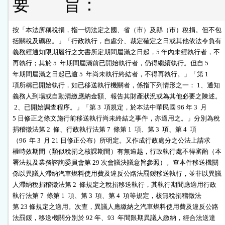
要 旨：
按「本法所稱稅捐，指一切法定之國、省（市）及縣（市）稅捐。但不包

括關稅及礦稅。」「行政執行，自處分、裁定確定之日或其他依法令負有

義務經通知限期履行之文書所定期間屆滿之日起，5 年內未經執行者，不

再執行；其於 5  年期間屆滿前已開始執行者，仍得繼續執行。但自 5 

年期間屆滿之日起已逾 5  年尚未執行終結者，不得再執行。」「第 1  

項所稱已開始執行，如已移送執行機關者，係指下列情形之一： 1、通知

義務人到場或自動清繳應納金額、報告其財產狀況或為其他必要之陳述。

 2、已開始調查程序。」「第 3  項規定，於本法中華民國 96 年 3  月

5 日修正之條文施行前移送執行尚未終結之事件，亦適用之。」分別為稅

捐稽徵法第 2  條、行政執行法第 7  條第 1  項、第 3  項、第 4  項

（96  年 3  月 21 日修正公布）所明定。又作成行政處分之公法上請求

權時效期間（類似稅捐之核課期間）有無逾越，行政執行處不得審酌（本

署法規及業務諮詢委員會第 29 次會議決議意旨參照）。查本件移送機關

係以異議人滯納汽車燃料使用費及違反公路法罰鍰移送執行，並非以異議

人滯納稅捐稽徵法第 2  條規定之稅捐移送執行，其執行期間應適用行政

執行法第 7  條第 1  項、第 3  項、第 4  項等規定，核無稅捐稽徵法

第 23 條規定之適用。次查，異議人應繳納之汽車燃料使用費及違反公路

法罰鍰，移送機關分別於 92 年、93  年間限期異議人繳納，經合法送達
