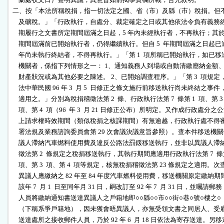
二、按「本法所稱稅捐，指一切法定之國、省（市）及縣（市）稅捐。但不
    及礦稅。」「行政執行，自處分、裁定確定之日或其他依法令負有義務經
    期履行之文書所定期間屆滿之日起，5 年內未經執行者，不再執行；其於 5 
    期間屆滿前已開始執行者，仍得繼續執行。但自 5  年期間屆滿之日起已逾 
    年尚未執行終結者，不得再執行。」「第 1  項所稱已開始執行，如已移
    機關者，係指下列情形之一： 1、通知義務人到場或自動清繳應納金額、
    財產狀況或為其他必要之陳述。 2、已開始調查程序。」「第 3  項規定，
    法中華民國 96 年 3  月 5  日修正之條文施行前移送執行尚未終結之事件，
    適用之。」分別為稅捐稽徵法第 2  條、行政執行法第 7  條第 1  項、第 3  
    項、第 4  項（96  年 3  月 21 日修正公布）所明定。又作成行政處分之公
    上請求權時效期間（類似稅捐之核課期間）有無逾越，行政執行處不得審
    署法規及業務諮詢委員會第 29 次會議決議意旨參照）。查本件移送機關
    議人滯納汽車燃料使用費及違反公路法罰鍰移送執行，並非以異議人滯納
    徵法第 2  條規定之稅捐移送執行，其執行期間應適用行政執行法第 7  條第
    項、第 3  項、第 4  項等規定，核無稅捐稽徵法第 23 條規定之適用。次查
    異議人應繳納之 82 年至 84 年度汽車燃料使用費，移送機關原定繳納期
    該年 7  月 1  日至同年月 31 日，嗣改訂至 92 年 7  月 31 日，並囑請郵務

    人員將繳納通知書送達異議人之戶籍地即○○縣○○市○○街○巷○號○樓之○

    （下稱系爭戶籍地），因未獲會晤異議人，亦無受領文書之同居人、受雇
    送達處所之接收郵件人員，乃於 92 年 6  月 18 日依法為寄存送達。另移