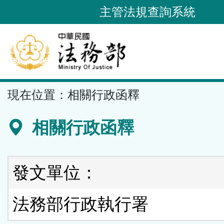
跳
主管法規查詢系統
到
主
要
內
容
::
現在位置：
相關行政函釋
區
塊
相關行政函釋
發文單位：
法務部行政執行署