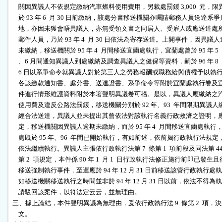
    關因異議人不依規定繳納汽車燃料使用費用，另裁處罰鍰 3,000  元，限
    於 93 年 6  月 30 日前繳納，該處分書移送機關亦囑請郵務人員送達系爭
    地，亦因未獲會晤異議人，亦無受領文書之同居人、受雇人或應送達處所
    郵件人員，乃於 93 年 4  月 30 日依法為寄存送達。上開事件，因異議人
    未繳納，移送機關於 95 年 4  月間移送宜蘭處執行，宜蘭處曾於 95 年 5  
    、6 月間通知異議人到處繳納及調查異議人之健保等資料，嗣於 96 年 8  月
    6 日以系爭命令就異議人對於第三人之勞務報酬或職務給與債權予以執行
    各該繳款通知書、處分書、送達證書、系爭命令等附於宜蘭處執行卷及宜
    件進行情形維護資料附於本署聲明異議卷可稽。是以，異議人應繳納之汽
    使用費及違反公路法罰鍰，移送機關分別於 92 年、93  年間限期異議人
    經合法送達，異議人並未提出其曾依法對該執行名義行政救濟之證明，應
    定，移送機關因異議人逾期未繳納，而於 95 年 4  月間移送宜蘭處執行，
    處既於 95 年、96  年間已開始執行，有如前述，依前揭行政執行法規定
    依法繼續執行。異議人主張依行政執行法第 7  條第 1  項前段及同法第 44 
    第 2  項規定，本件係 90 年 1  月 1  日行政執行法修正施行前即已發生且得
    移送強制執行事件，至遲應於 94 年 12 月 31 日前移送該管行政執行處執
    如移送機關移送執行之時間並非於 94 年 12 月 31 日以前，依法不得為執
    請駁回該案件，以符法定云云，並無理由。

三、據上論結，本件聲明異議為無理由，爰依行政執行法 9  條第 2  項，決
    文。
