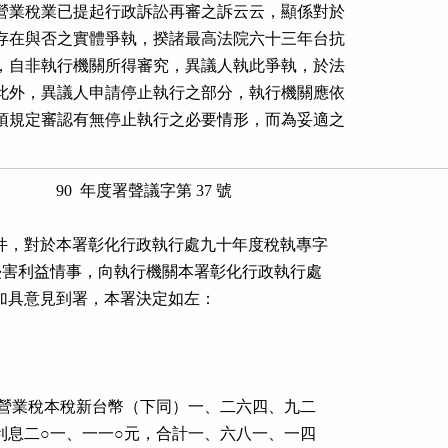
營業稅業已提起行政訴訟再審之訴云云，顯係對於

存在與否之實體爭執，揆諸最高法院六十三年台抗

，自非執行機關所得審究，異議人執此爭執，於法

此外，異議人申請停止執行之部分，執行機關應依

項規定審認有無停止執行之必要情形，而為妥適之

        90  年度署聲議字第 37 號

件，對於本署彰化行政執行處九十年度稅執專字

害利益情事，向執行機關本署彰化行政執行處

具意見到署，本署決定如左：

營業稅本稅新台幣（下同）一、二六四、九二

息二○一、一一○元，合計一、六八一、一四
