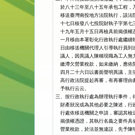
    於八十三年至八十五年承包工程
    移送臺灣南投地方法院執行，該
    十七日核發八七投院財執子字第
    十九年五月十五日再檢具前揭債
    一月移由本署彰化行政執行處繼
    日由移送機關代理人引導執行員到
    議人，因異議人陳稱現職為工人
    繳滯欠營業稅款，如未繳納，應
    四月二十六日以書面聲明異議，
    高行政法院提起再審，有再審理
    予執行云云。

三、按行政執行處為辦理執行事件，
    財產狀況或為其他必要之陳述，
    行處依移送機關之申請，審認其
    揭債權憑證，其執行名義之要件
    營業稅款，於法並無違誤，先予陳明