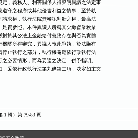
規定，義務人、利害關係人得聲明異議之法定事

、應遵守之程序或其他侵害利益之情事，至於執

載之請求權，執行法院無審認判斷之權，最高法

例，足資參照。本件異議人所稱其欠繳營業稅業

顯係對於其公法上金錢給付義務存在與否為實體

執行機關所得審究，異議人執此爭執，於法顯有

申請停止執行之部分，執行機關應依行政執行法

執行之必要情形，而為妥適之決定，併予指明。

由，爰依行政執行法第九條第二項，決定如主文

 輯）第 79-83 頁