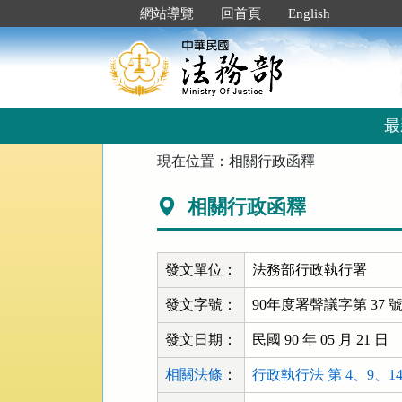
跳
:::
網站導覽
回首頁
English
到
主
要
內
容
區
最
塊
:::
現在位置：
相關行政函釋
相關行政函釋
發文單位：
法務部行政執行署
發文字號：
90年度署聲議字第 37 
發文日期：
民國 90 年 05 月 21 日
相關法條
：
行政執行法 第 4、9、14