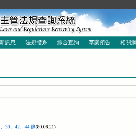
新訊息
法規體系
綜合查詢
草案預告
相關
號
、39、42、44 條
(89.06.21)