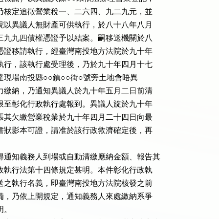
，乃核定追徵營業稅一、二六四、九二九元，並

法院以異議人無財產可供執行，於八十八年八月

七三九九四債權憑證予以結案。嗣移送機關於八

權憑證移請執行，經臺灣南投地方法院於九十年

續執行，該執行處受理後，乃於九十年四月十七

達現場南投縣○○鎮○○街○號旁土地會晤異

無力繳納，乃通知異議人於九十年五月二日前清

依限至彰化行政執行處報到。異議人旋於九十年

主張其欠繳營業稅業於九十年四月二十四日向最

由書狀影本可證，請准於該行政救濟確定後，再

得通知義務人到場或自動清繳應納金額、報告其

行政執行法第十四條規定甚明。本件彰化行政執

檢送之執行名義，即臺灣南投地方法院核發之前

具備，乃依上開規定，通知義務人來處繳納系爭

。
