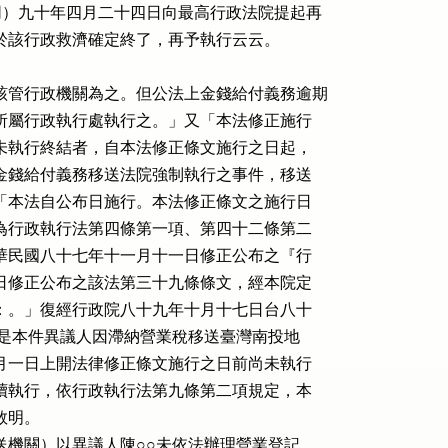
）九十年四月二十四日向最高行政法院提起再

於該行政救濟確定終了，再予執行云云。

該管行政機關為之。但公法上金錢給付義務逾期

署所屬行政執行處執行之。」又「本法修正施行

尚未執行終結者，自本法修正條文施行之日起，

上金錢給付義務移送法院強制執行之事件，移送

再「本法自公布日施行。本法修正條文之施行日

別為行政執行法第四條第一項、第四十二條第二

中華民國八十七年十一月十一日修正公布之『行

一日修正公布之該法第三十九條條文，經本院定

：：。」復經行政院八十九年十月十七日台八十

明，是本件異議人因滯納營業稅移送臺灣南投地

一月一日上開法律修正條文施行之日前尚未執行

繼續執行，依行政執行法第九條第二項規定，本

敘明。

機關）以異議人陳○○未依法辦理營業登記，
