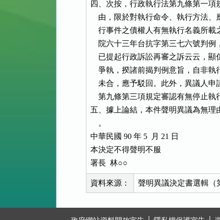
四、次按，行政執行法第九條第一項
    由，限於對執行命令、執行方法
    行事件之債權人有無執行名義所
    院六十三年台抗字第三七六號判
    已提起行政訴訟再審之訴云云，
    爭執，揆諸前揭判例意旨，自非
    未合，應予駁回。此外，異議人
    第九條第三項規定審認有無停止
五、據上論結，本件聲明異議為無理
    。

中華民國 90 年 5  月 21 日

本決定不得聲明不服

署長  林○○
資料來源：
聲明異議決定書選輯（第 1