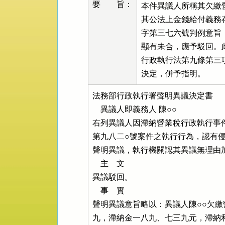
要 旨：
本件異議人所稱其欠繳
其公法上金錢給付義務
字第三七六號判例意旨
顯有未合，應予駁回。
行政執行法第九條第三
決定，併予指明。
法務部行政執行署聲明異議決定書            
    異議人即義務人 陳○○         

右列異議人因滯納營業稅行政執行事
第九八二○號案件之執行行為，認有侵
聲明異議，執行機關認其異議無理由加
    主    文

異議駁回。

    事    實

聲明異議意旨略以：異議人陳○○欠繳
九，滯納金一八九、七三九元，滯納利