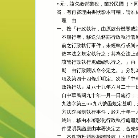
○元，該欠繳營業稅，業於民國（下同
審，有再審理由書狀影本可稽，請准
    理    由

一、按「行政執行，由原處分機關或
    不履行者，移送法務部行政執行
    前之行政執行事件，未經執行或
    依本法之規定執行之；其為公法
    該管行政執行處繼續執行之。」
    期，由行政院以命令定之。」分
    項及第四十四條所明定。次按「
    政執行法』及八十九年六月二十
    自中華民國九十年一月一日施行
    九法字第三○○九八號函規定甚
    方法院強制執行事件，於九十年
    終結，移由本署彰化行政執行處
    件聲明異議應由本署決定之，合先
二、本件南投縣稅捐稽徵處（下稱移送