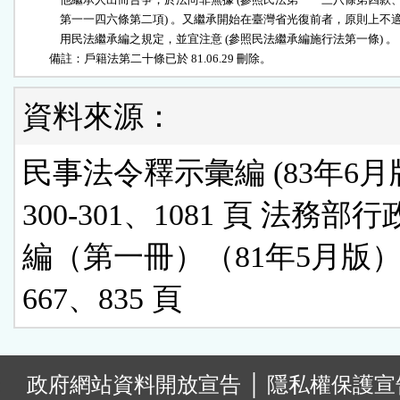
              第一一四六條第二項) 。又繼承開始在臺灣省光復前者，原則上不適
              用民法繼承編之規定，並宜注意 (參照民法繼承編施行法第一條) 。

          備註：戶籍法第二十條已於 81.06.29 刪除。
資料來源：
民事法令釋示彙編 (83年6月版
300-301、1081 頁 法務部
編（第一冊）（81年5月版
667、835 頁
:
政府網站資料開放宣告
│
隱私權保護宣