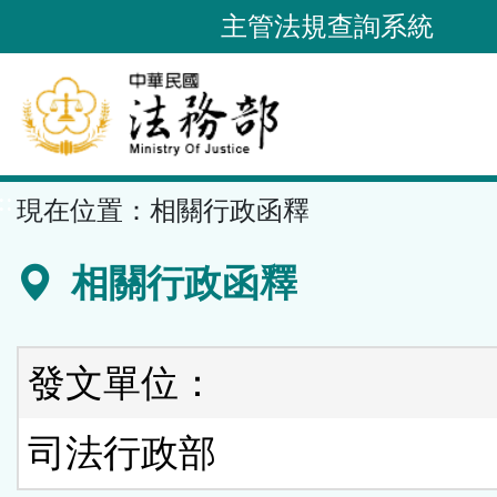
跳
主管法規查詢系統
到
主
要
內
容
::
現在位置：
相關行政函釋
區
塊
相關行政函釋
發文單位：
司法行政部