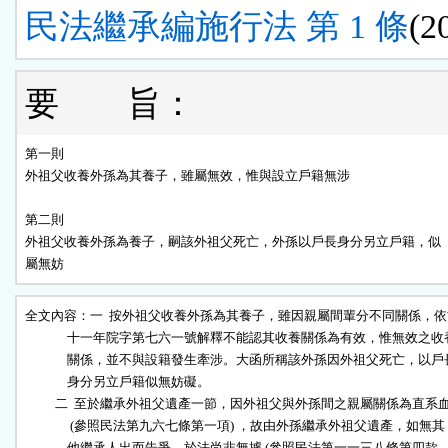
民法繼承編施行法 第 1 條
(2
要 旨：
第一則

外祖父收養外孫為其養子，雖屬無效，惟與設立戶籍無涉

第二則

外祖父收養外孫為養子，嗣該外祖父死亡，外孫以戶長身分另立戶籍，似

屬無妨
全文內容：一  按外祖父收養外孫為其養子，雖因親屬間輩分不同關係，依
              十一年院字第七六一號解釋不能認其收養關係為有效，惟無效之收養
              關係，並不與設籍發生牽涉。大函所稱該外孫因外祖父死亡，以戶長
              身分另立戶籍似無妨礙。

          二  至於繼承外祖父遺產一節，因外祖父與外孫間之親屬關係為直系血
               (參照民法第九六七條第一項) ，故由外孫繼承外祖父遺產，如無其

              他繼承人出而告爭，於法尚非無據 (參照民法第一一三八條第四款、