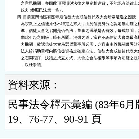
              之意思機關，亦因此項習慣與法律之規定相違背，不能認有法律上之
              效力 (參照民法第一條) 。

          四  目前臺灣地區有關寺廟信徒大會或信徒代表大會所常遭遇之困擾，
              為宗教上之信徒原係不特定之眾人，由於信徒身分之認定無明確之標
              準，信徒大會之召開是否合法，董事之選舉是否有效，每成疑問，其
              由此引起之糾紛，時有所聞。消弭之道，當在不認信徒大會為最高權
              力機關，縱認信徒大會為選舉董事所必需，亦宜由主管機關督導財團
              法人於捐助章程內將信徒資格之確定方法、信徒大會或信徒代表大會
              之召開程序、決議之成立方式、大會之合法權限等事項為明確之規定
              ，以杜爭議。
資料來源：
民事法令釋示彙編 (83年6月版
19、76-77、90-91 頁