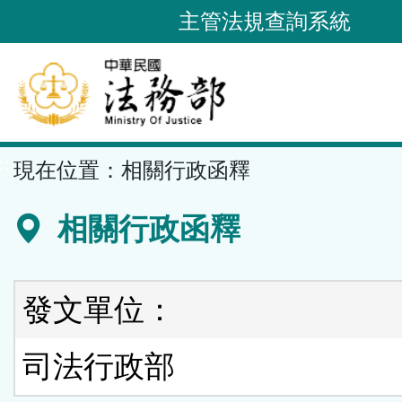
跳
主管法規查詢系統
到
主
要
內
容
::
現在位置：
相關行政函釋
區
塊
相關行政函釋
發文單位：
司法行政部