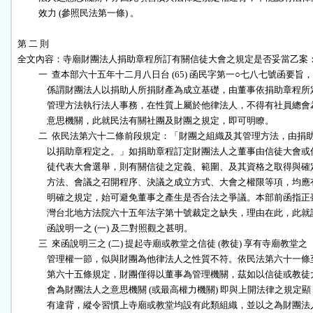
          效力 (參照民法第一條) 。

第 二 則

全文內容：寺廟財團法人捐助章程所訂有關信徒大會之規定是否妥當乙案：
          一  查本部六十五年十二月八日台 (65) 函民字第一○七八七號函要旨，

              係謂財團法人以捐助人所捐財產為成立基礎，由董事依捐助章程所定
              管理方法執行法人事務，在性質上屬於他律法人，不得有社員總會為
              意思機關，此就民法有關社團及財團之規定，即可明瞭。

          二  依民法第六十二條前段規定：「財團之組織及其管理方法，由捐助
              以捐助章程定之。」如捐助章程訂定財團法人之董事由信徒大會或信
              徒代表大會選舉，則有關信徒之定義、範圍、及其資格之取得與確定
              方法、會議之召開程序、決議之成立方式、大會之權限等項，均應有
              明確之規定，始可避免董事之產生是否合法之爭議。本部前函指正臺
              灣台北地方法院六十五年法字第十號裁定之缺失，理由在此，此就該
              函說明一之 (一) 及二對照觀之甚明。

          三  來函說明三之 (二) 提起寺廟或教堂之信徒 (教徒) 享有寺廟教堂之

              管理權一節，似與財團為他律法人之性質不符。依民法第六十一條至
              第六十五條規定，財團僅得以董事為管理機關，茲如以信徒或教徒大
              會為財團法人之意思機關 (或最高權力機關) 即與上開法律之規定顯

              有違背，縱令習慣上寺廟或教堂均設有此類組織，並以之為財團法人