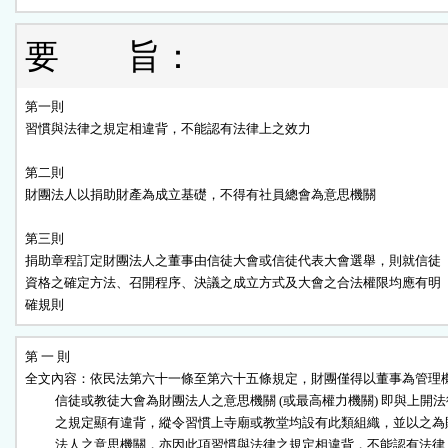
要 旨：
第一則

習慣與法律之規定相違背，不能認有法律上之效力

第二則

財團法人以捐助財產為成立基礎，不得有社員總會為意思機關

第三則

捐助章程訂定財團法人之董事由信徒大會或信徒代表大會選舉，則就信徒

資格之確定方法、召開程序、決議之成立方式及大會之合法權限均應有明

確規則
第 一 則

全文內容：依民法第六十一條至第六十五條規定，財團僅得以董事為管理機
          信徒或教徒大會為財團法人之意思機關 (或最高權力機關) 即與上開法
          之規定顯有違背，縱令習慣上寺廟或教堂均設有此類組織，並以之為
          法人之意思機關，亦因此項習慣與法律之規定相違背，不能認有法律