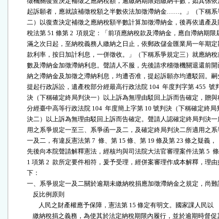
          徵機關復查決定補徵之應納稅額，逾繳納期限始繳納半數，如其係依
          起訴願者，應就該補徵稅額之半數依法加徵滯納金……。」（下稱系
          二）以復查決定補徵之應納稅額半數計算加徵滯納金，後再依遺產及
          稅法第 51 條第 2  項規定：「前項應納稅款及滯納金，應自滯納期限屆
          滿之次日起，至納稅義務人繳納之日止，依郵政儲金匯業局一年期定
          款利率，按日加計利息，一併徵收。」（下稱系爭規定三）就應納稅
          數及滯納金加徵滯納利息。聲請人不服，先後請求稽徵機關退還前開
          納之滯納金及加徵之滯納利息，均遭否准，提起訴願亦均遭駁回。嗣
          提起行政訴訟，遺產稅部分經最高行政法院 104  年度判字第 455  號判
          決（下稱確定終局判決一）以上訴為無理由駁回上訴而告確定，贈與
          分經臺中高等行政法院 104  年度簡上字第 10 號判決（下稱確定終局判
          決二）以上訴為無理由駁回上訴而告確定。聲請人認確定終局判決一
          用之系爭規定一至三、系爭函一及二，及確定終局判決二所適用之系
          一及二，有違反憲法第 7  條、第 15 條、第 19 條及第 23 條之疑義，

          先後向本院聲請解釋憲法，經核均與司法院大法官審理案件法第 5  條
          1 項第 2  款所定要件相符，爰予受理，經併案審理作成本解釋，理由
          下：

          一、系爭規定一及二關於逾期未繳納稅捐應加徵滯納金之規定，尚難
              反比例原則

                  人民之財產權應予保障，憲法第 15 條定有明文。國家課人民以

              繳納稅捐之義務，為使其於法定納稅期限內履行，並於逾期時督促其