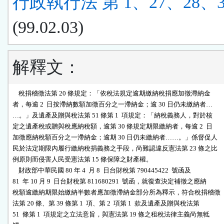
行政執行法 第 1、27、28、3
(99.02.03)
解釋文：
    稅捐稽徵法第 20 條規定：「依稅法規定逾期繳納稅捐應加徵滯納金

者，每逾 2  日按滯納數額加徵百分之一滯納金；逾 30 日仍未繳納者…

…。」及遺產及贈與稅法第 51 條第 1  項規定：「納稅義務人，對於核

定之遺產稅或贈與稅應納稅額，逾第 30 條規定期限繳納者，每逾 2  日

加徵應納稅額百分之一滯納金；逾期 30 日仍未繳納者……。」係督促人

民於法定期限內履行繳納稅捐義務之手段，尚難認違反憲法第 23 條之比

例原則而侵害人民受憲法第 15 條保障之財產權。

    財政部中華民國 80 年 4  月 8  日台財稅第 790445422  號函及 

81  年 10 月 9  日台財稅第 811680291  號函，就復查決定補徵之應納

稅額逾繳納期限始繳納半數者應加徵滯納金部分所為釋示，符合稅捐稽徵

法第 20 條、第 39 條第 1  項、第 2  項第 1  款及遺產及贈與稅法第

51  條第 1  項規定之立法意旨，與憲法第 19 條之租稅法律主義尚無牴
