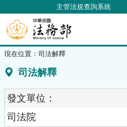
跳
主管法規查詢系統
到
主
要
內
容
::
現在位置：
司法解釋
區
塊
司法解釋
發文單位：
司法院