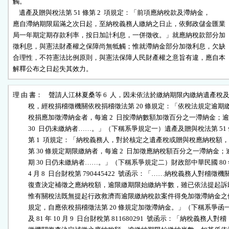
觸。

    遺產及贈與稅法第 51 條第 2  項規定：「前項應納稅款及滯納金，

應自滯納期限屆滿之次日起，至納稅義務人繳納之日止，依郵政儲金匯業

局一年期定期存款利率，按日加計利息，一併徵收。」就應納稅款部分加

徵利息，與憲法財產權之保障尚無牴觸；惟就滯納金部分加徵利息，欠缺

合理性，不符憲法比例原則，與憲法保障人民財產權之意旨有違，應自本

解釋公布之日起失其效力。
理 由 書：    聲請人江林夏桑等 6  人，因未依法於繳納期限內繳納遺產稅及
          稅，經稅捐稽徵機關依稅捐稽徵法第 20 條規定：「依稅法規定逾期繳
          稅捐應加徵滯納金者，每逾 2  日按滯納數額加徵百分之一滯納金；逾

          30  日仍未繳納者……。」（下稱系爭規定一）遺產及贈與稅法第 51 
          第 1  項規定：「納稅義務人，對於核定之遺產稅或贈與稅應納稅額，
          第 30 條規定期限繳納者，每逾 2  日加徵應納稅額百分之一滯納金；逾
          期 30 日仍未繳納者……。」（下稱系爭規定二）財政部中華民國 80 
          4 月 8  日台財稅第 790445422  號函示：「……納稅義務人對稽徵機關
          復查決定補徵之應納稅額，逾限繳期限始繳納半數，雖已依法提起訴
          惟有關稅法既無提起行政救濟而逾限繳納稅款案件得免加徵滯納金之
          規定，自應依稅捐稽徵法第 20 條規定加徵滯納金。」（下稱系爭函一
          及 81 年 10 月 9  日台財稅第 811680291  號函示：「納稅義務人對稽
