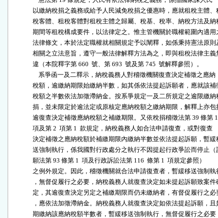
              以繳納稅捐之義務或給予人民減免稅捐之優惠時，應就租稅主體、租
              稅客體、租稅客體對租稅主體之歸屬、稅基、稅率、納稅方法及納稅
              期間等租稅構成要件，以法律定之。惟主管機關於職權範圍內適用之
              法律條文，本於法定職權就相關規定予以闡釋，如係秉持憲法原則及
              相關之立法意旨，遵守一般法律解釋方法為之，即與租稅法律主義無
              違（本院釋字第 660  號、第 693  號及第 745  號解釋參照）。

                  系爭函一及二釋示，納稅義務人對稽徵機關復查決定補徵之應納

              稅額，逾繳納期限始繳納半數，如其係依法提起訴願者，應就該補徵
              稅額之半數依法加徵滯納金。按系爭規定一及二所規定之逾限繳納稅
              捐，並未限定於逾法定或原核定應納稅額之繳納期限，解釋上亦包括
              逾復查決定補徵應納稅額之補繳期限。又依稅捐稽徵法第 39 條第 1

              項及第 2  項第 1  款規定，納稅義務人如合法申請復查，或對復查

              決定補徵之應納稅額於補繳期限內繳納半數並依法提起訴願，暫緩移
              送強制執行，係我國對行政處分之執行不因提起行政爭訟而停止（訴
              願法第 93 條第 1  項及行政訴訟法第 116  條第 1  項規定參照）

              之例外規定。因此，稽徵機關就合法申請復查者，暫緩移送強制執行
              ，無督促履行之必要，納稅義務人就復查決定如未提起訴願致案件確
              定，其逾復查決定另定之補繳期限而仍未繳納者，有督促履行之必要
              ，應依法加徵滯納金。納稅義務人就復查決定如依法提起訴願，且如
              期繳納該應納稅額半數者，暫緩移送強制執行，無督促履行之必要；