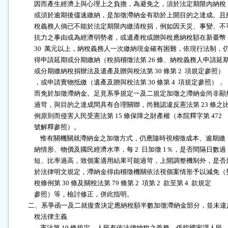
              因而產生經濟上與心理上之負擔，為避免之，須於法定期限內納稅，
              或須於逾期後儘速繳納，是加徵滯納金有助於上開目的之達成。且納
              稅義務人倘已不能於法定期限內繳清稅捐，例如因天災、事變、不可
              抗力之事由或為經濟弱勢者，或遺產稅或贈與稅應納稅額在新臺幣

              30  萬元以上，納稅義務人一次繳納現金確有困難，依現行法制，仍
              得申請延期或分期繳納（稅捐稽徵法第 26 條、納稅義務人申請延期
              或分期繳納稅捐辦法及遺產及贈與稅法第 30 條第 2  項規定參照）

              ，或申請實物抵繳（遺產及贈與稅法第 30 條第 4  項規定參照），

              而免於加徵滯納金。足見系爭規定一及二規定加徵之滯納金尚非顯然
              過苛，與目的之達成間具有合理關聯，尚難認違反憲法第 23 條之比
              例原則而侵害人民受憲法第 15 條保障之財產權（本院釋字第 472

              號解釋參照）。

                  惟有關機關就滯納金之加徵方式，仍應隨時視稽徵成本、逾期繳

              納情形、物價及國民經濟水準，每 2  日加徵 1％，是否間隔日數過

              短、比率過高，致個案適用結果可能過苛，上開調整機制外，是否應
              於法律明文規定，滯納金得由稽徵機關依法視個案情形予以減免（契
              稅條例第 30 條及關稅法第 79 條第 2  項第 2  款至第 4  款規定

              參照）等，檢討修正，併此指明。

          二、系爭函一及二就復查決定應納稅額半數加徵滯納金部分，並未違
              稅法律主義

                  憲法第 19 條規定，人民有依法律納稅之義務，係指國家課人民
