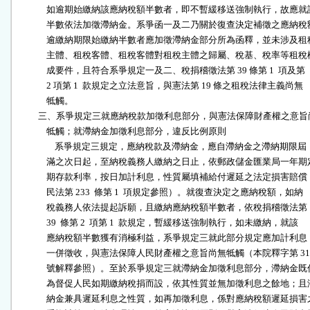
              如逾期始繳納該應納稅額半數者，即不暫緩移送強制執行，故應就該
              半數依法加徵滯納金。系爭函一及二乃關於復查決定補徵之應納稅額
              逾繳納期限始繳納半數者應加徵滯納金部分所為函釋，並未涉及租稅
              主體、租稅客體、租稅客體對租稅主體之歸屬、稅基、稅率等租稅構
              成要件，且符合系爭規定一及二、稅捐稽徵法第 39 條第 1  項及第

              2 項第 1  款規定之立法意旨，與憲法第 19 條之租稅法律主義尚無

              牴觸。

          三、系爭規定三就應納稅款加徵利息部分，與憲法保障財產權之意旨
              牴觸；就滯納金加徵利息部分，違反比例原則

                  系爭規定三規定，應納稅款及滯納金，應自滯納金之滯納期限屆

              滿之次日起，至納稅義務人繳納之日止，依郵政儲金匯業局一年期定
              期存款利率，按日加計利息，性質屬填補給付遲延之法定損害賠償（
              民法第 233  條第 1  項規定參照）。就復查決定之應納稅額，如納

              稅義務人依法提起訴願，且繳納應納稅額半數者，依稅捐稽徵法第

              39  條第 2  項第 1  款規定，暫緩移送強制執行，如未繳納，就該

              應納稅額半數獲有消極利益，系爭規定三就此部分規定應加計利息，
              一併徵收，與憲法保障人民財產權之意旨尚無牴觸（本院釋字第 311
              號解釋參照）。至於系爭規定三就滯納金加徵利息部分，滯納金既係
              為督促人民如期繳納稅捐而設，依其性質並無加徵利息之餘地；且滯
              納金兼具遲延利息之性質，如再加徵利息，係對應納稅額遲延損害之