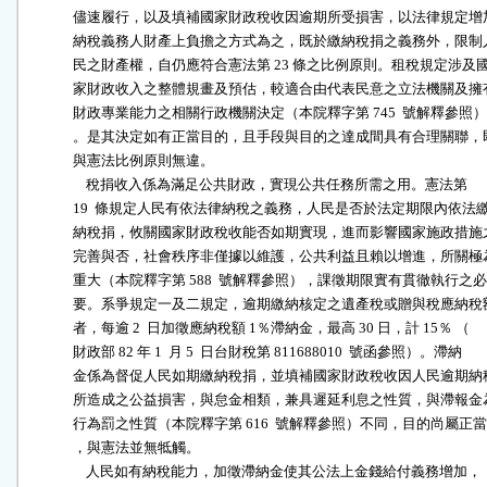
              儘速履行，以及填補國家財政稅收因逾期所受損害，以法律規定增加
              納稅義務人財產上負擔之方式為之，既於繳納稅捐之義務外，限制人
              民之財產權，自仍應符合憲法第 23 條之比例原則。租稅規定涉及國
              家財政收入之整體規畫及預估，較適合由代表民意之立法機關及擁有
              財政專業能力之相關行政機關決定（本院釋字第 745  號解釋參照）

              。是其決定如有正當目的，且手段與目的之達成間具有合理關聯，即
              與憲法比例原則無違。

                  稅捐收入係為滿足公共財政，實現公共任務所需之用。憲法第

              19  條規定人民有依法律納稅之義務，人民是否於法定期限內依法繳
              納稅捐，攸關國家財政稅收能否如期實現，進而影響國家施政措施之
              完善與否，社會秩序非僅據以維護，公共利益且賴以增進，所關極為
              重大（本院釋字第 588  號解釋參照），課徵期限實有貫徹執行之必

              要。系爭規定一及二規定，逾期繳納核定之遺產稅或贈與稅應納稅額
              者，每逾 2  日加徵應納稅額 1％滯納金，最高 30 日，計 15％ （

              財政部 82 年 1  月 5  日台財稅第 811688010  號函參照）。滯納

              金係為督促人民如期繳納稅捐，並填補國家財政稅收因人民逾期納稅
              所造成之公益損害，與怠金相類，兼具遲延利息之性質，與滯報金為
              行為罰之性質（本院釋字第 616  號解釋參照）不同，目的尚屬正當

              ，與憲法並無牴觸。

                  人民如有納稅能力，加徵滯納金使其公法上金錢給付義務增加，
