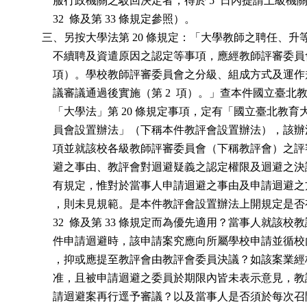
              服行政機關之駁回決定者，得於 5  日內提請上級
              32  條及第 33 條規定參照）。

          三、另按大學法第 20 條規定：「大學教師之聘任、
              不續聘及資遣原因之認定等事項，應經教師評審委員
              項）。學校教師評審委員會之分級、組成方式及
              議審議通過後實施（第 2  項）。」查本件國立臺
              「大學法」第 20 條規定事項，定有「國立臺北
              員會設置辦法」（下稱本件教評會設置辦法），該辦法第
              項並就該校各級教師評審委員會（下稱教評會）
              避之事由、教評會對迴避疑義之認定權限及迴避
              有規定，惟對於當事人申請迴避之事由及申請迴
              ，則未見規範。是本件教評會設置辦法上開規定
              32  條及第 33 條規定而為優先適用？當事人就該
              件申請迴避時，該申請案究應向所屬學校申請並
              ，抑或應提至教評會由教評會委員決議？如該案
              准，且被申請迴避之委員於期限內皆未表示意見
              請迴避案再行逕予審議？以及當事人是否須於每