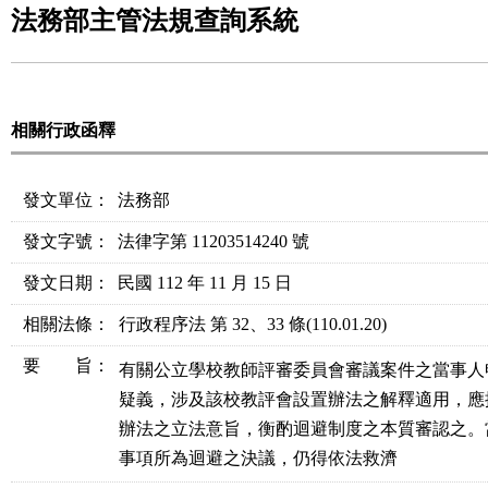
法務部主管法規查詢系統
相關行政函釋
發文單位：
法務部
發文字號：
法律字第 11203514240 號
發文日期：
民國 112 年 11 月 15 日
相關法條
：
行政程序法 第 32、33 條
(110.01.20)
要 旨：
有關公立學校教師評審委員會審議案件之當事人
疑義，涉及該校教評會設置辦法之解釋適用，應
辦法之立法意旨，衡酌迴避制度之本質審認之。
事項所為迴避之決議，仍得依法救濟