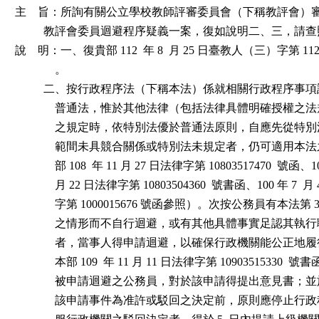
主    旨：所詢有關公立學校教師評審委員會（下稱教評會）
          教評會委員迴避程序疑義一案，復如說明二、三，請查
說    明：一、復貴部 112  年 8  月 25 日臺教人（三）字第 1120
              。

          二、按行政程序法（下稱本法）係就相關行政程序事
              普通法，惟於其他法律（包括法律具體明確授權
              之規定時，依特別法優於普通法原則，自應先從
              範間未具競合關係或特別法未規定者，仍可適用
              部 108  年 11 月 27 日法律字第 10803517470  號函、10
              月 22 日法律字第 10803504360  號書函、100 年 7  月
              字第 1000015676 號函參照）。次按公務員有本法第
              之情形而不自行迴避，或有其他具體事實足認其
              者，當事人得申請迴避，以確保行政機關能公正
              本部 109  年 11 月 11 日法律字第 10903515330 
              被申請迴避之公務員，對於該申請得提出意見書
              該申請事件為准許或駁回之決定前，原則應停止