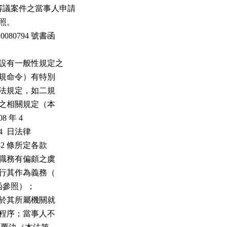
審議案件之當事人申請

照。

080794 號書函

項設有一般性規定之

之法規命令）有特別

特別法規定，如二規

本法之相關規定（本

8 年 4

 4  日法律

 32 條所定各款

執行職務有偏頗之虞

地履行其作為義務（

 號書函參照）；

；並於其所屬機關就

行政程序；當事人不
