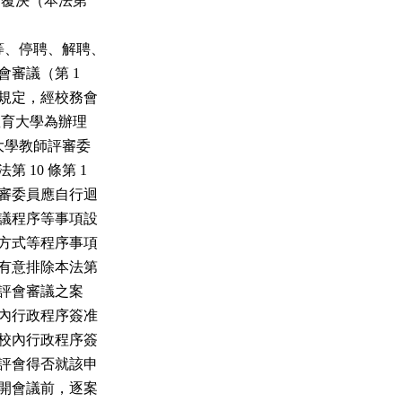
機關覆決（本法第

升等、停聘、解聘、

會審議（第 1

運作規定，經校務會

北教育大學為辦理

教育大學教師評審委

 10 條第 1

之評審委員應自行迴

之決議程序等事項設

避之方式等程序事項

是否有意排除本法第

校教評會審議之案

循校內行政程序簽准

業經校內行政程序簽

，教評會得否就該申

次召開會議前，逐案
