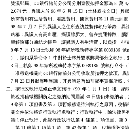
    雙溪郵局、○○銀行館前分公司分別查復扣押金額為 8  萬 4,434
    2,674 元，異議人於 98 年 6  月 15 日（士林處收文日
    所需費用有生活費用、看護費用、醫療費用等 11 萬元到
    98  年 7  月 7  日到異議人之住所查訪並製作執行筆錄，
    略稱：異議人有高血壓、攝護腺肥大、曾在捷運摔跤，腦
    望解除部分凍結之帳戶，讓異議人有生活費，以負擔一些支
    8 年 7  月 13 日士執卯 98 年綜所稅執特專字第 0039186
    ），撤銷系爭命令 1  中對於士林外雙溪郵局部分之執行，並以 98
    3 日士執卯 98 年綜所稅執特專字第 0039186  號執行命令
    ，准移送機關向○○銀行館前分公司收取所扣押之款項。異議人
    7 月 23 日具狀聲明異議，其異議意旨如前揭事實欄所載，
二、按行政執行法修正條文施行（90  年 1  月 1  日）後，
    於稅捐稽徵機關所定之繳納期間屆滿 30 日後仍未繳納者，
    9 條第 1  項但書及第 2  項暫緩移送強制執行之原因，稅
    關文件依法移送行政執行處執行；行政執行中，除法律另
    議而停止執行，此觀行政執行法第 4  條第 1  項但書、第 9  
    、第 11 條第 1  項第 1  款、第 42 條第 1  項、稅捐稽徵法第 