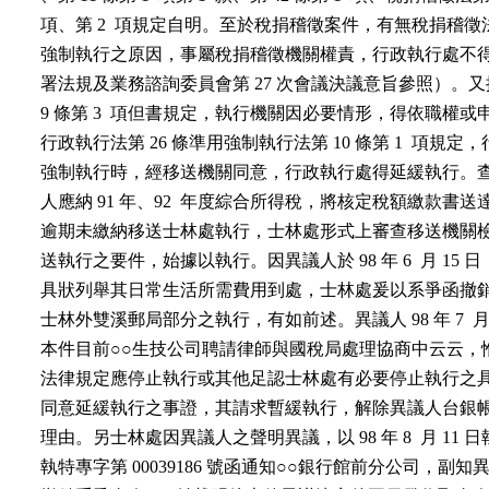
    項、第 2  項規定自明。至於稅捐稽徵案件，有無稅捐稽徵法
    強制執行之原因，事屬稅捐稽徵機關權責，行政執行處不
    署法規及業務諮詢委員會第 27 次會議決議意旨參照）。
    9 條第 3  項但書規定，執行機關因必要情形，得依職權
    行政執行法第 26 條準用強制執行法第 10 條第 1  項規
    強制執行時，經移送機關同意，行政執行處得延緩執行。
    人應納 91 年、92  年度綜合所得稅，將核定稅額繳款書
    逾期未繳納移送士林處執行，士林處形式上審查移送機關
    送執行之要件，始據以執行。因異議人於 98 年 6  月 15
    具狀列舉其日常生活所需費用到處，士林處爰以系爭函撤銷系
    士林外雙溪郵局部分之執行，有如前述。異議人 98 年 7  月
    本件目前○○生技公司聘請律師與國稅局處理協商中云云，
    法律規定應停止執行或其他足認士林處有必要停止執行之
    同意延緩執行之事證，其請求暫緩執行，解除異議人台銀
    理由。另士林處因異議人之聲明異議，以 98 年 8  月 11 日
    執特專字第 00039186 號函通知○○銀行館前分公司，副