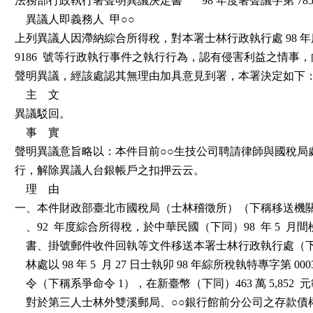
法務部行政執行署聲明異議決定書       98 年度署聲議字第 785  號
    異議人即義務人  甲○○

上列異議人因滯納綜合所得稅，對本署士林行政執行處 98 年度
9186  號等行政執行事件之執行行為，認有侵害利益之情事
聲明異議，經該處認其無理由加具意見到署，本署決定如下：
    主    文

異議駁回。

    事    實

聲明異議意旨略以：本件目前○○生技公司聘請律師與國稅局
行，解除異議人台銀帳戶之扣押云云。

    理    由

一、本件財政部臺北市國稅局（士林稽徵所）（下稱移送機關）以
    、92  年度綜合所得稅，於中華民國（下同）98  年 5  
    書、掛號郵件收件回執等文件移送本署士林行政執行處（
    林處以 98 年 5  月 27 日士執卯 98 年綜所稅執特專字第 000
    令（下稱系爭命令 1），在新臺幣（下同）463 萬 5,852 
    對於第三人士林外雙溪郵局、○○銀行館前分公司之存款債