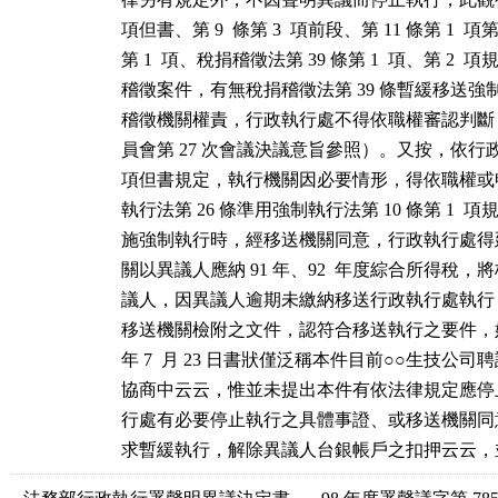
項但書、第 9  條第 3  項前段、第 11 條第 1  項第 1
第 1  項、稅捐稽徵法第 39 條第 1  項、第 2 
稽徵案件，有無稅捐稽徵法第 39 條暫緩移送強
稽徵機關權責，行政執行處不得依職權審認判斷
員會第 27 次會議決議意旨參照）。又按，依行政執行
項但書規定，執行機關因必要情形，得依職權或
執行法第 26 條準用強制執行法第 10 條第 1  
施強制執行時，經移送機關同意，行政執行處得
關以異議人應納 91 年、92  年度綜合所得稅，
議人，因異議人逾期未繳納移送行政執行處執行
移送機關檢附之文件，認符合移送執行之要件，始據
年 7  月 23 日書狀僅泛稱本件目前○○生技公司
協商中云云，惟並未提出本件有依法律規定應停
行處有必要停止執行之具體事證、或移送機關同
求暫緩執行，解除異議人台銀帳戶之扣押云云，