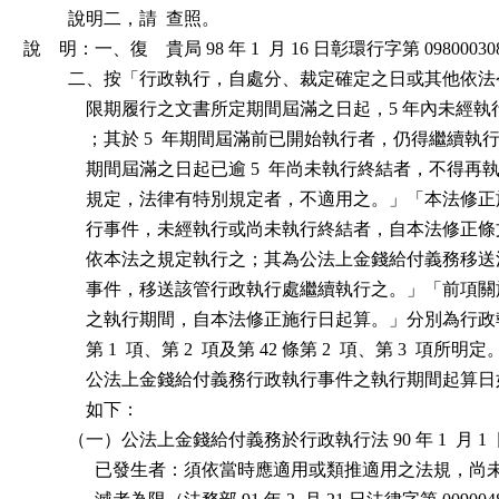
          說明二，請  查照。

說    明：一、復　貴局 98 年 1  月 16 日彰環行字第 09800030
          二、按「行政執行，自處分、裁定確定之日或其他依
              限期履行之文書所定期間屆滿之日起，5 年內未
              ；其於 5  年期間屆滿前已開始執行者，仍得繼續執行
              期間屆滿之日起已逾 5  年尚未執行終結者，不得
              規定，法律有特別規定者，不適用之。」「本法
              行事件，未經執行或尚未執行終結者，自本法修
              依本法之規定執行之；其為公法上金錢給付義務
              事件，移送該管行政執行處繼續執行之。」「前項關於
              之執行期間，自本法修正施行日起算。」分別為行政執
              第 1  項、第 2  項及第 42 條第 2  項、第 3  項所
              公法上金錢給付義務行政執行事件之執行期間起
              如下：

          （一）公法上金錢給付義務於行政執行法 90 年 1  月 1
                已發生者：須依當時應適用或類推適用之法規，