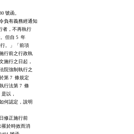
80 號函。

法令負有義務經通知

經執行者，不再執行

。但自 5  年

再執行。」「前項

修正施行前之行政執

正條文施行之日起，

移送法院強制執行之

第 7  條規定

行法第 7  條

明定。是以，

算日如何認定，說明

  日修正施行前

尚未罹於時效而消
