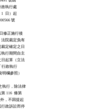
8491 號函

移送行政執行處

 1  日）起

00566 號

  日修正施行後

分、法院裁定負有

法院裁定確定之日

，其執行期間自主

滿之日起算（立法

有關「行政執行

 條說明欄參照）

處分之執行，除法律

 116  條第

規定外，不因提起

願或行政訴訟而停
