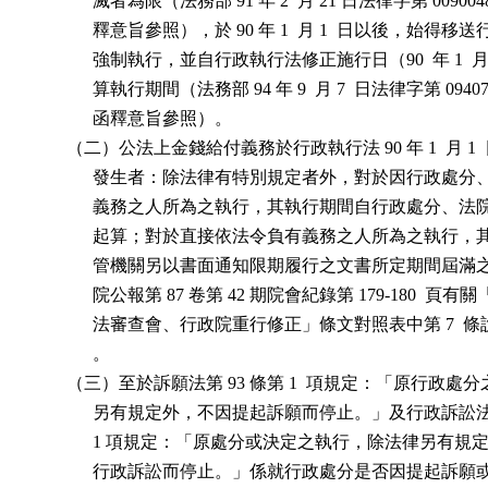
                滅者為限（法務部 91 年 2  月 21 日法律字第 009004
                釋意旨參照），於 90 年 1  月 1  日以後，始得
                強制執行，並自行政執行法修正施行日（90  年 1  月
                算執行期間（法務部 94 年 9  月 7  日法律字第 09407
                函釋意旨參照）。

          （二）公法上金錢給付義務於行政執行法 90 年 1  月 1
                發生者：除法律有特別規定者外，對於因行政處
                義務之人所為之執行，其執行期間自行政處分、
                起算；對於直接依法令負有義務之人所為之執行
                管機關另以書面通知限期履行之文書所定期間屆
                院公報第 87 卷第 42 期院會紀錄第 179-180  頁
                法審查會、行政院重行修正」條文對照表中第 7 
                。

          （三）至於訴願法第 93 條第 1  項規定：「原行政
                另有規定外，不因提起訴願而停止。」及行政訴訟法第
                1 項規定：「原處分或決定之執行，除法律另有
                行政訴訟而停止。」係就行政處分是否因提起訴