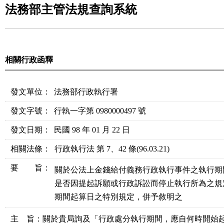
法務部主管法規查詢系統
相關行政函釋
發文單位：
法務部行政執行署
發文字號：
行執一字第 0980000497 號
發文日期：
民國 98 年 01 月 22 日
相關法條
：
行政執行法 第 7、42 條
(96.03.21)
要 旨：
關於公法上金錢給付義務行政執行事件之執行期
是否因提起訴願或行政訴訟而停止執行所為之規
期間起算日之特別規定，併予敘明之
主    旨：關於貴局詢及「行政處分執行期間，應自何時開始