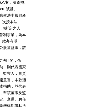
義乙案，請查照。

80  號函。

，應依法申報財產，

明文。次按本法

1  項所定之人

人之營利事業，為本

4  款亦有明

司之公股董監事，該

款之立法目的，係

或捐助，則代表國家

董事、監察人，實質

據前開意旨，本款適

出資或捐助，並代表

當之，至該董事及監

、核定、遴選、聘任

營事業機構對該私法
