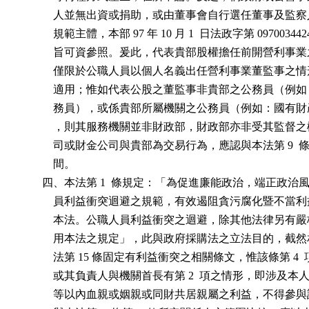
              人並無出資或捐助，或由董事會自行選任董事及
              規範主體，本部 97 年 10 月 1  日法政字第 0970034
              旨可資參照。爰此，代表貴部股權擔任前開營利
              僅限於公職人員以個人名義出任營利事業董監事
              適用；惟如代表公股之董監事非貴部之公務員（
              務員），或係貴部所屬機關之公務員（例如：國
              ，則其服務機關並非財政部，財政部亦非受其監
              司或財金公司與貴部為交易行為，應認與本法第 9 
              間。

          四、本法第 1  條規定：「為促進廉能政治，端正政
              員利益衝突迴避之規範，有效遏阻貪污腐化暨不
              本法。公職人員利益衝突之迴避，除其他法律另
              用本法之規定」，此與政府採購法之立法目的，
              法第 15 條固定有利益衝突之相關條文，惟該條第 4
              或其負責人與機關首長有第 2  項之情形，即涉及
              等以內血親或姻親或同財共居親屬之利益，不得