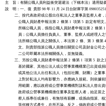
主    旨：有關公職人員利益衝突迴避法（下稱本法）適用疑
說    明：一、復  貴部 98 年 11 月 24 日台財庫字第 098035251
          二、按代表政府或公股出任私法人之董事及監察人者
              公職人員財產申報法第 2  條第 1  項第 5  款定有
              所稱公職人員，係指公職人員財產申報法第 2  條第 
              員；公職人員擔任負責人、董事、監察人或經理
              法所稱公職人員之關係人，本法第 2  條、第 3  條第 
              文。則貴部指派公職人員擔任關貿公司及財金公
              二公司即屬本法所稱關係人，並無疑義。

          三、另按公職人員財產申報法第 2  條第 1  項第 5  
              基於國家、其他公法人或公營事業機構業已出資
              或其他公法人出任私法人（包括社團、財團）之
              上對於私法人均有影響力，亦應納入規範。則依
              用範圍，應以政府或公營事業機構對該私法人曾
              政府或公營事業機構擔任董事及監察人者，始足
              察人係專任或兼任，有無領有薪酬，或係由指派
              等何種方式產生，在所不論。反之，倘政府或公