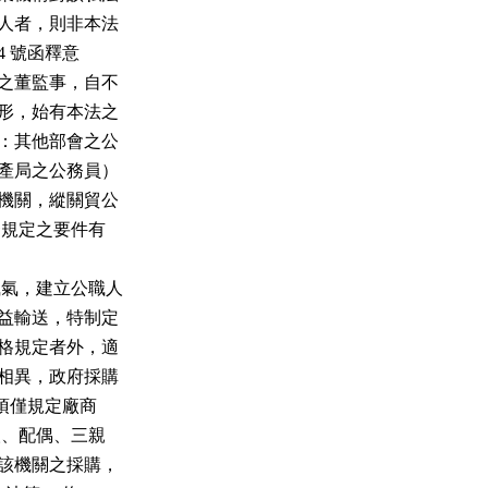
監察人者，則非本法

424 號函釋意

事業之董監事，自不

之情形，始有本法之

例如：其他部會之公

有財產局之公務員）

督之機關，縱關貿公

 條規定之要件有

治風氣，建立公職人

當利益輸送，特制定

有嚴格規定者外，適

截然相異，政府採購

  項僅規定廠商

本人、配偶、三親

參與該機關之採購，
