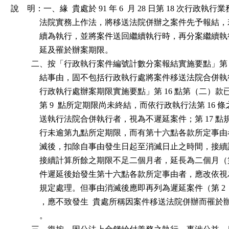
說    明：一、緣  貴處於 91 年 6  月 28 日第 18 次行政執
              法院實務上作法，將移送法院併辦之案件先予報
              續為執行，並將案件送回繼續執行時，再分案繼
              延及罹於辦案期限。

          二、按「行政執行案件編號計數分案報結實施要點」第 
              結事由，固不包括行政執行處將案件移送法院合
              行政執行處辦案期限實施要點」第 16 點第（二
              第 9  點所定期限尚未終結，而依行政執行法第 16
              送執行法院合併執行者，視為不遲延案件；第 17
              行未逾第九點所定期限，而有第十六點各款所定
              滅後，扣除自事由發生日起至消滅日止之時間，
              接續計算所餘之期限不足二個月者，延長為二個月（第
              件遲延後始發生第十六點各款所定事由者，應改
              規定處理。但事由消滅後應即再列為遲延案件（第 2
              ，應不致發生  貴處所稱因案件移送法院併辦而罹
              。
