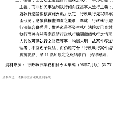
          三、復按，因公法上金錢給付義務之執行，事涉公益
              主義，而非如民事強制執行傾向採當事人進行主
              處執行憑證復核實施要點」規定，行政執行處就
              產狀況，應依職權盡調查之能事；準此，行政執
              行法院合併辦理，惟將來是否發生執行法院就已
              執行而將有關卷宗送請行政執行機關繼續執行之
              人其他可供執行之財產等事，均屬未明，故案件
              理者，不宜逕予報結，而仍應符合「行政執行案
              實施要點」第 11 點所規定之報結事由，始得報結。
資料來源：
行政執行業務相關令函彙編（96年7月版）第 731-7
資料來源：法務部主管法規查詢系統