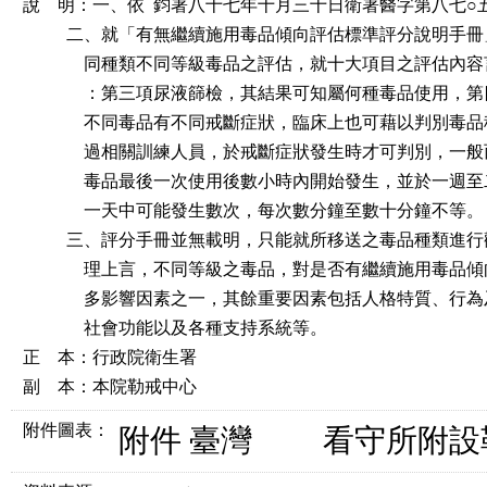
說    明：一、依  鈞署八十七年十月三十日衛署醫字第八七○
          二、就「有無繼續施用毒品傾向評估標準評分說明手
              同種類不同等級毒品之評估，就十大項目之評估
              ：第三項尿液篩檢，其結果可知屬何種毒品使用
              不同毒品有不同戒斷症狀，臨床上也可藉以判別
              過相關訓練人員，於戒斷症狀發生時才可判別，
              毒品最後一次使用後數小時內開始發生，並於一
              一天中可能發生數次，每次數分鐘至數十分鐘不等。

          三、評分手冊並無載明，只能就所移送之毒品種類進
              理上言，不同等級之毒品，對是否有繼續施用毒
              多影響因素之一，其餘重要因素包括人格特質、
              社會功能以及各種支持系統等。

正    本：行政院衛生署

副    本：本院勒戒中心
附件圖表：
附件 臺灣 看守所附設勒