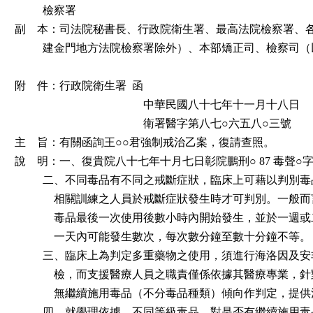
          檢察署

副    本：司法院秘書長、行政院衛生署、最高法院檢察署、
          建金門地方法院檢察署除外）、本部矯正司、檢察司
附    件：行政院衛生署  函

                                              中華民國八十七年十一月十八日

                                              衛署醫字第八七○六五八○三號

主    旨：有關函詢王○○君強制戒治乙案，復請查照。

說    明：一、復貴院八十七年十月七日彰院鵬刑○ 87 毒聲○字
          二、不同毒品有不同之戒斷症狀，臨床上可藉以判別
              相關訓練之人員於戒斷症狀發生時才可判別。一
              毒品最後一次使用後數小時內開始發生，並於一
              一天內可能發生數次，每次數分鐘至數十分鐘不等。

          三、臨床上為判定多重藥物之使用，須進行海洛因及
              檢，而支援醫療人員之職責僅係依據其醫療專業
              無繼續施用毒品（不分毒品種類）傾向作判定，
          四、就學理依據，不同等級毒品，對是否有繼續施用