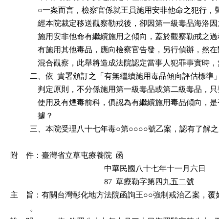
              ○一案而言，檢察官係就王員施用安非他命之犯行
              經本院裁定移送觀察勒戒後，卻因第一級毒品海
              施用安非他命有繼續施用之傾向，蓋於觀察勒戒
              有施用其他毒品，應向檢察官告發，另行偵辦，
              混合觀察，此舉將造成法院認定當事人犯罪事實時
          二、依  貴署頒訂之「有無繼續施用毒品傾向評估標
              判定原則，不分係施用第一級毒品或第二級毒品
              使用及有煙毒前科，俱認為有繼續施用毒品傾向
              據？

          三、本院受理八十七年毒○第○○○○號乙案，認有了解之
附    件：臺灣省立草屯療養院  函

                                                中華民國八十七年十一月六日

                                                87  草療勒字第四九五二號

主    旨：有關台灣彰化地方法院函詢王○○強制戒治乙案，覆如
          。
