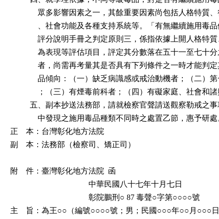
              眾多影響因素之一，其餘重要因素尚包括人格特
              、社會功能及各種支持系統等。「有無繼續施用
              評分說明手冊之判定原則三，係指依據上開人格
              為表現等評估項目，評定其分數落在五十一至七
              者，尚需再考量其是否具有下列條件之一時才能
              品傾向：（一）缺乏病識感或戒治動機者；（二
              ；（三）有煙毒前科者；（四）有礙家庭、社會和
          五、副本抄送法務部，請就檢察官聲請送觀察勒戒之
              中發現之施用毒品種類不同時之處置乙節，惠予研處
正    本：台灣彰化地方法院

副    本：法務部（檢察司、矯正司）

附    件：臺灣彰化地方法院  函

                                        中華民國八十七年十月七日

                                        彰院鵬刑○ 87 毒聲○字第○○○○號

主    旨：為王○○（編號○○○○號；男；民國○○○年○○月○○○