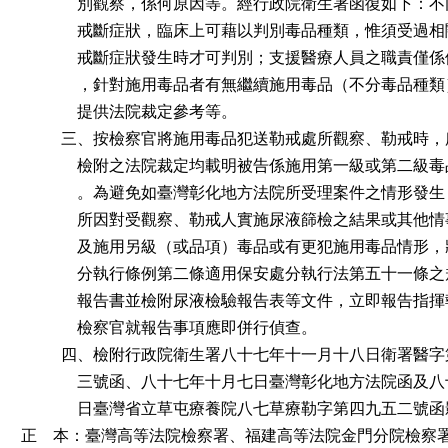
              別觀察，係何原因等。經行政院衛生署函復如下
              戒斷症狀，臨床上可藉以判別毒品種類，惟須受
              戒斷症狀發生時才可判別；支援醫療人員之職責
              ，針對施用毒品者有無繼續施用毒品（不分毒品
              提供法院裁定參考等。

          三、按檢察官將施用毒品犯送勒戒處所觀察、勒戒時
              檢附之法院裁定均載明被告係施用第一級或第二
              。為避免如臺灣彰化地方法院所受理案件之情形
              所因對受觀察、勒戒人實施尿液篩檢之結果或其
              及施用另級（或品項）毒品或有更犯施用毒品情
              分執行條例第二條適用保安處分執行法第五十一
              報告書並檢附尿液檢驗報告表等文件，立即報告
              檢察官就報告事項應即併行偵查。

          四、檢附行政院衛生署八十七年十一月十八日衛署醫
              三號函、八十七年十月七日臺灣彰化地方法院函
              日臺灣省立草屯療養院八七草療勒字第四九五二號
正    本：臺灣高等法院檢察署、福建高等法院金門分院檢察