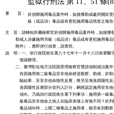
監獄行刑法 第 11、51 條
(8
要 旨：
於偵辦施用毒品案件時，如接獲勒戒處所關於受
級（或品項）毒品或有更犯施用毒品情形之報告
主    旨：請轉知所屬檢察官於偵辦施用毒品案件時，如接獲
          勒戒人涉嫌施用另級（或品項）毒品或有更犯施用毒
          附件），應即併行偵查，請查照。

說    明：一、依行政院衛生署八十七年十一月十八日衛署醫字
              號函辦理。

          二、臺灣彰化地方法院因受理檢察官聲請強制戒治案
              告因施用第二級毒品安非他命經送觀察、勒戒，
              驗結果，呈安非他命陰性反應，惟另呈海洛因陽
              洛因陽性反應部分並列入計分，嗣經認定施用安
              傾向。乃函詢行政院衛生署下列事項：施用第一
              級毒品安非他命之病人在臨床表徵上有無不同？
              毒品傾向時，上開二種毒品之施用者，能否各別