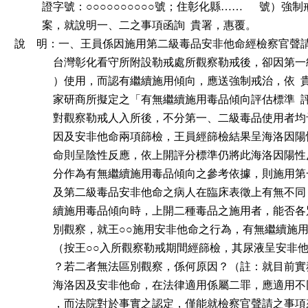
          證字號：○○○○○○○○○○號；住彰化縣……      號）強
          案，就說明一、二之事項函詢  貴署，惠覆。

說    明：一、王員係因施用第二級毒品安非他命經檢察官聲
              台灣彰化看守所附設勒戒處所觀察勒戒後，卻因
              ）使用，而認有繼續施用傾向，應送強制戒治，依 
              家研商所擬定之「有無繼續施用毒品傾向評估標準 
              對觀察勒戒人入所後，不分第一、二級毒品使用
              因及安非他命兩項篩檢，王員經篩檢結果呈海洛
              命則呈陰性反應，依上開評分標準仍將此海洛因
              分作為有無繼續施用毒品傾向之參考依據，則施
              及第二級毒品安非他命之病人在臨床表徵上有無
              續施用毒品傾向時，上開二種毒品之施用者，能
              別觀察，就王○○施用安非他命之行為，有無繼續
              （按王○○入所觀察勒戒期間經篩檢，其尿液呈安
              ？若二者無法區別觀察，係何原因？（註：就目
              海洛因及安非他命，在法律適用係屬二罪，應適
              ，而法院對於事實之認定，僅能就檢察官聲請之事