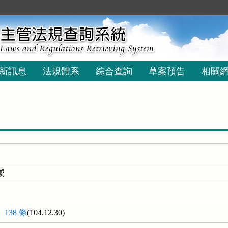
新訊息
法規體系
綜合查詢
草案預告
相關
號
138 條
(104.12.30)