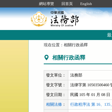
跳
:::
網站導覽
回首頁
English
到
主
要
內
容
區
最
塊
:::
現在位置：
相關行政函釋
相關行政函釋
發文單位：
法務部
發文字號：
法律字第 10503500460 
發文日期：
民國 105 年 01 月 08 日
相關法條
：
行政程序法 第 16、135、