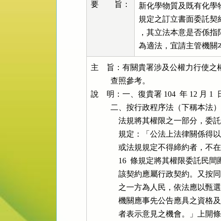
要 旨：
新化學物質及既有化學物質
規定之訂立書面委託契
，其立法本意是否係指
為適法，宜請主管機關
主    旨：有關貴署涉及公權力行使
          查照參考。

說    明：一、復貴署 104  年 12 月 1 
          二、按行政程序法（下稱本法
              法規將其權限之一部分
              規定：「公法上法
              或法規規定不得締
              16  條規定將其
              該契約應屬行政契約。
              之一方為人民，依
              機關應事先公告應
              者表示意見之機會