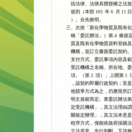
              括法律、法律具體
              規則（本部 103  年 6  月
              ）。合先敘明。

          三、次按「新化學物質
              稱「委託辦法」）第
              質及既有化學物質
              機構，並訂立書面
              支付方式、委託事項
              受託機構之名稱、
              項。（第 2  項）」
              ，該契約即屬行政契約
              他競爭方式為之，
              明文規範而定。查委託辦
              定受託機構」，其
              關規定辦理」，其
              程序方式，僅能依
              立法原意，先行判