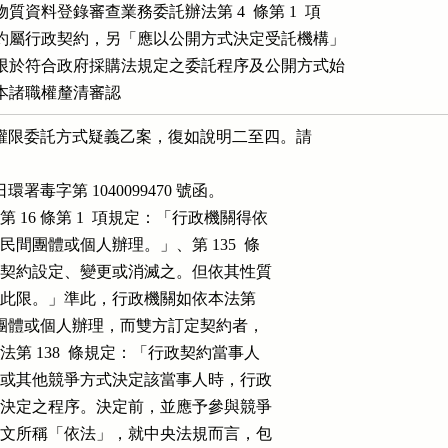
資料登錄審查業務委託辦法第 4  條第 1  項

約屬行政契約，另「應以公開方式決定受託機構」

限於符合政府採購法規定之委託程序及公開方式始

本諸職權釐清審認
之權限委託方式疑義乙案，復如說明二至四。請

 日環署毒字第 1040099470 號函。

）第 16 條第 1  項規定：「行政機關得依

，委託民間團體或個人辦理。」、第 135  條

律關係得以契約設定、變更或消滅之。但依其性質

約者，不在此限。」準此，行政機關如依本法第

權限委託民間團體或個人辦理，而雙方訂定契約者，

又按同法第 138  條規定：「行政契約當事人

法應以甄選或其他競爭方式決定該當事人時，行政

具之資格及決定之程序。決定前，並應予參與競爭

。」上開條文所稱「依法」，就中央法規而言，包
