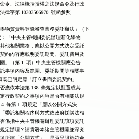
授權之法規命令、法律概括授權之法規命令及行政

 11 日法律字第 10303506970  號函參照

及既有化學物質資料登錄審查業務委託辦法」（下

 4  條規定：「中央主管機關委託辦理新化學物

資料登錄及其他相關業務，應以公開方式決定受託

委託契約。契約內容應載明委託期間、委託費用及

內容及範圍。（第 1  項）中央主管機關應公告

所在地、委託事項內容及範圍、委託期間等相關事

上開第 1  項既已明定應「訂立書面委託契約」

；至是否應依本法第 138  條規定以甄選或其

仍應視所訂定行政契約之事項內容是否有相關法規

法第 4  條第 1  項規定「應以公開方式決

立法理由謂「委託相關程序與方式依政府採購法相

立法本意是否係指中央主管機關辦理委託該項委託

政府採購法規定辦理？請貴署本諸主管機關並深究

斷。又該條項所稱「公開方式」，是否只限於符合
