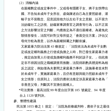
               （2）消極內涵

                    在親權酌定或改定事件中，父或母有隱匿子女、將子女拐帶出

                    國、不告知未成年子女所在、虛偽陳述自己為主要照顧者、灌

                    輸子女不當觀念、惡意詆毀他方以左右子女之意願、以不當方

                    法妨礙社工之訪視、妨礙家事調查官之調查等行為，以不正當

                    之方法影響法官之判斷，均應推定為不適任親權者。為避免此

                    類情形發生，法院可針對父母所提之「會面交往方案」評估父

                    母何方較為善意，以作為親權歸屬之判斷依據。

                    又家庭暴力防治法第 43 條規定：「法院依法為未成年子女酌

                    定或改定權利義務之行使或負擔之人時，對已發生家庭暴力者

                    ，推定由加害人行使或負擔權利義務不利於該子女。」但此推

                    定非不得因法院之職權調查而推翻，法院得斟酌具體資料為相

                    反之認定，例如僅為夫妻間之家庭暴力事件，該施暴者並未對

                    於未成年子，實施家庭暴力，且仍有意願與能力照顧未成年子

                    女之情形；但原則上，法院仍應依法推定涉及家庭暴力者為「

                    非善意父母」判斷其不宜擔任親權人。

                 *司法實務：最高法院 99 年度台抗字第 185  號裁定、94  年度

                  台上 1120 號判決。

          參、整體性建議

              民法第 1055 條之 1  規定：「法院為前條裁判時，應依子女之最佳
