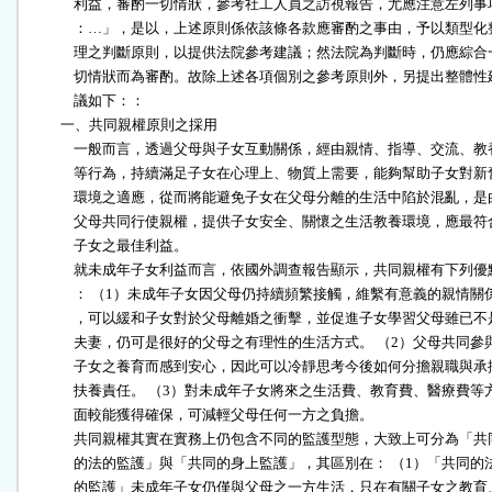
              利益，審酌一切情狀，參考社工人員之訪視報告，尤應注意左列事項
              ：…」，是以，上述原則係依該條各款應審酌之事由，予以類型化整
              理之判斷原則，以提供法院參考建議；然法院為判斷時，仍應綜合一
              切情狀而為審酌。故除上述各項個別之參考原則外，另提出整體性建
              議如下：：

          一、共同親權原則之採用

              一般而言，透過父母與子女互動關係，經由親情、指導、交流、教養
              等行為，持續滿足子女在心理上、物質上需要，能夠幫助子女對新舊
              環境之適應，從而將能避免子女在父母分離的生活中陷於混亂，是由
              父母共同行使親權，提供子女安全、關懷之生活教養環境，應最符合
              子女之最佳利益。

              就未成年子女利益而言，依國外調查報告顯示，共同親權有下列優點
              ： （1）未成年子女因父母仍持續頻繁接觸，維繫有意義的親情關係
              ，可以緩和子女對於父母離婚之衝擊，並促進子女學習父母雖已不是
              夫妻，仍可是很好的父母之有理性的生活方式。 （2）父母共同參與
              子女之養育而感到安心，因此可以冷靜思考今後如何分擔親職與承擔
              扶養責任。 （3）對未成年子女將來之生活費、教育費、醫療費等方
              面較能獲得確保，可減輕父母任何一方之負擔。

              共同親權其實在實務上仍包含不同的監護型態，大致上可分為「共同
              的法的監護」與「共同的身上監護」，其區別在： （1）「共同的法
              的監護」未成年子女仍僅與父母之一方生活，只在有關子女之教育、