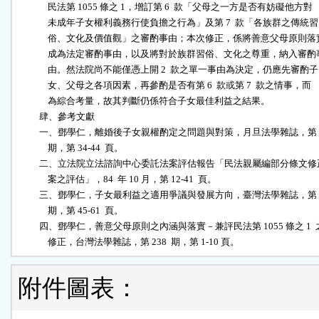
              民法第 1055 條之 1，增訂第 6  款「父母之一方是否有妨礙他方對

              未成年子女權利義務行使負擔之行為」及第 7  款「各族群之傳統習

              俗、文化及價值觀」之審酌事由；本次修正，係將善意父母原則落實
              成為法定審酌事由，以及將對於族群習俗、文化之尊重，納入審酌事
              由。然法院尚不能僅憑上開 2  款之單一事由為決定，仍應先審酌子

              女、父母之各項因素，再參酌是否有第 6  款或第 7  款之情事，而

              為綜合考量，故其判斷仍係符合子女最佳利益之結果。

          肆、參考文獻

          一、鄧學仁，離婚後子女親權酌定之問題與對策，月旦法學雜誌，第 1
              期，第 34-44  頁。

          二、立法院立法諮詢中心委託法案評估報告「民法親屬編部分條文修
              案之評估」，84  年 10 月，第 12-41  頁。

          三、鄧學仁，子女最利益之適用爭議與發展方向，臺灣法學雜誌，第 1
              期，第 45-61  頁。

          四、鄧學仁，善意父母原則之內涵與落實－兼評民法第 1055 條之 1  之
              修正，台灣法學雜誌，第 238  期，第 1-10 頁。
附件圖表：