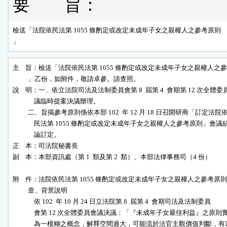
要 旨：
檢送「法院依民法第 1055 條酌定或改定未成年子女之親權人之參考原則

」
主    旨：檢送「法院依民法第 1055 條酌定或改定未成年子女之親權人之參
          」乙份，如附件，敬請卓參。請查照。

說    明：一、依立法院司法及法制委員會第 8  屆第 4  會期第 12 次全體委員
              議臨時提案決議辦理。

          二、旨揭參考原則係依本部 102  年 12 月 18 日召開研商「訂定法院依
              民法第 1055 條酌定或改定未成年子女之親權人之參考原則」會議結
              論訂定。

正    本：司法院秘書長

副    本：本部資訊處（第 1  類及第 2  類）、本部法律事務司（4 份）

附    件：法院依民法第 1055 條酌定或改定未成年子女之親權人之參考原則

          壹、背景說明

              依 102  年 10 月 24 日立法院第 8  屆第 4  會期司法及法制委員

              會第 12 次全體委員會議決議：「『未成年子女最佳利益』之原則實
              為一模糊之概念，解釋空間過大，可能流於法官主觀價值判斷，有違