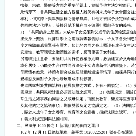
              扶養、宗教、醫療等方面之重要問題上，始賦予他方決定權而已。於
              此情形下，非共同生活之他方親權人雖仍有與未成年子女會面交往之
              權利，但實際上與單獨親權之情形無異。且他方被賦予決定權而成為
              共同的法定代理人，等於只賦予權利而不須履行照顧子女的義務。（
              2） 「共同的身上監護」未成年子女必須到父或母的住所輪流居住以
              接受身上照護，根據科學上之追蹤調查報告顯示，子女常會受到忠誠
              度之檢驗而感覺緊張有壓力。如此的共同之身上照護有違子女生活之
              安定性、教育環境之繼續性的需求，反而傷害子女利益。

              另需特別注意者，要適用共同行使親權原則時，必須建立於父母離婚
              或分居後，仍能努力合作共同設法使子女適應新生活的前提下。若父
              母間懷有敵意、持續有衝突或住居所距離過遠等情形，如採共同行使
              親權恐反而對子女身心發展造成不利影響。

              先進國家對於共同親權行使與負擔之方式，各有不同規定： （1）美
              國規定，共同親權計畫必須經法院之認可。 （2）德國規定，關於日
              常生活之諸事務由同居之父或母決定，而關於教育、醫療等重要事項
              及其他約定之協議事項，則依雙親所定之協議定之。 （3）法國規定
              ，關於未成年子女之養育、教育等之合意書，須經法院之認可。（4
              ）義大利規定則與法國相同。

          二、民法第 1055 條之 1  新增訂審酌事由之運用

              102 年 12 月 11 日總統華總一義字第 10200225201  號令公布通過
