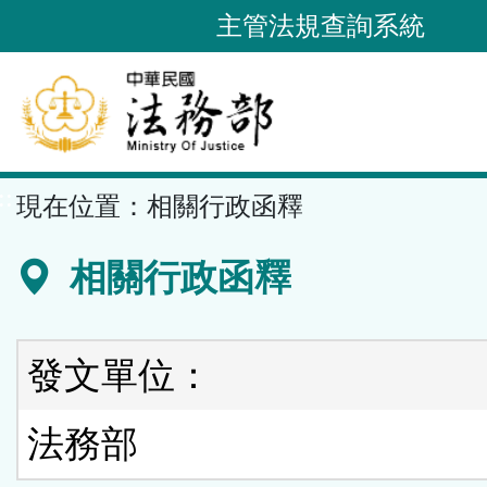
跳
主管法規查詢系統
到
主
要
內
容
::
現在位置：
相關行政函釋
區
塊
相關行政函釋
發文單位：
法務部