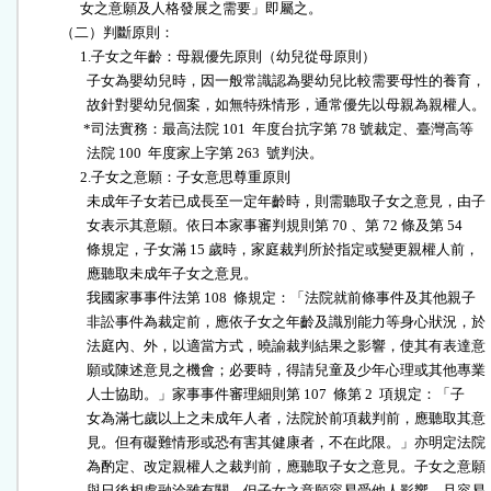
                女之意願及人格發展之需要」即屬之。

          （二）判斷原則：

                1.子女之年齡：母親優先原則（幼兒從母原則）

                  子女為嬰幼兒時，因一般常識認為嬰幼兒比較需要母性的養育，

                  故針對嬰幼兒個案，如無特殊情形，通常優先以母親為親權人。

                 *司法實務：最高法院 101  年度台抗字第 78 號裁定、臺灣高等

                  法院 100  年度家上字第 263  號判決。

                2.子女之意願：子女意思尊重原則

                  未成年子女若已成長至一定年齡時，則需聽取子女之意見，由子

                  女表示其意願。依日本家事審判規則第 70 、第 72 條及第 54

                  條規定，子女滿 15 歲時，家庭裁判所於指定或變更親權人前，

                  應聽取未成年子女之意見。

                  我國家事事件法第 108  條規定：「法院就前條事件及其他親子

                  非訟事件為裁定前，應依子女之年齡及識別能力等身心狀況，於

                  法庭內、外，以適當方式，曉諭裁判結果之影響，使其有表達意

                  願或陳述意見之機會；必要時，得請兒童及少年心理或其他專業

                  人士協助。」家事事件審理細則第 107  條第 2  項規定：「子

                  女為滿七歲以上之未成年人者，法院於前項裁判前，應聽取其意

                  見。但有礙難情形或恐有害其健康者，不在此限。」亦明定法院

                  為酌定、改定親權人之裁判前，應聽取子女之意見。子女之意願

                  與日後相處融洽雖有關，但子女之意願容易受他人影響，且容易
