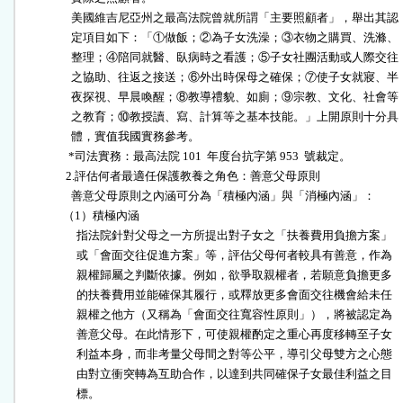
                  美國維吉尼亞州之最高法院曾就所謂「主要照顧者」，舉出其認

                  定項目如下：「①做飯；②為子女洗澡；③衣物之購買、洗滌、

                  整理；④陪同就醫、臥病時之看護；⑤子女社團活動或人際交往

                  之協助、往返之接送；⑥外出時保母之確保；⑦使子女就寢、半

                  夜探視、早晨喚醒；⑧教導禮貌、如廁；⑨宗教、文化、社會等

                  之教育；⑩教授讀、寫、計算等之基本技能。」上開原則十分具

                  體，實值我國實務參考。

                 *司法實務：最高法院 101  年度台抗字第 953  號裁定。

                2.評估何者最適任保護教養之角色：善意父母原則

                  善意父母原則之內涵可分為「積極內涵」與「消極內涵」：

               （1）積極內涵

                    指法院針對父母之一方所提出對子女之「扶養費用負擔方案」

                    或「會面交往促進方案」等，評估父母何者較具有善意，作為

                    親權歸屬之判斷依據。例如，欲爭取親權者，若願意負擔更多

                    的扶養費用並能確保其履行，或釋放更多會面交往機會給未任

                    親權之他方（又稱為「會面交往寬容性原則」），將被認定為

                    善意父母。在此情形下，可使親權酌定之重心再度移轉至子女

                    利益本身，而非考量父母間之對等公平，導引父母雙方之心態

                    由對立衝突轉為互助合作，以達到共同確保子女最佳利益之目

                    標。
