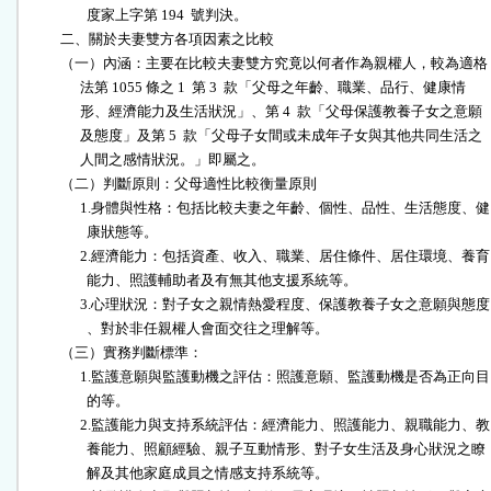
                  度家上字第 194  號判決。

          二、關於夫妻雙方各項因素之比較

          （一）內涵：主要在比較夫妻雙方究竟以何者作為親權人，較為適格
                法第 1055 條之 1  第 3  款「父母之年齡、職業、品行、健康情

                形、經濟能力及生活狀況」、第 4  款「父母保護教養子女之意願

                及態度」及第 5  款「父母子女間或未成年子女與其他共同生活之

                人間之感情狀況。」即屬之。

          （二）判斷原則：父母適性比較衡量原則

                1.身體與性格：包括比較夫妻之年齡、個性、品性、生活態度、健

                  康狀態等。

                2.經濟能力：包括資產、收入、職業、居住條件、居住環境、養育

                  能力、照護輔助者及有無其他支援系統等。

                3.心理狀況：對子女之親情熱愛程度、保護教養子女之意願與態度

                  、對於非任親權人會面交往之理解等。

          （三）實務判斷標準：

                1.監護意願與監護動機之評估：照護意願、監護動機是否為正向目

                  的等。

                2.監護能力與支持系統評估：經濟能力、照護能力、親職能力、教

                  養能力、照顧經驗、親子互動情形、對子女生活及身心狀況之瞭

                  解及其他家庭成員之情感支持系統等。
