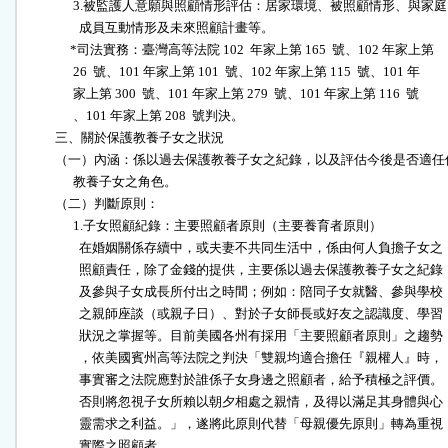
                3.被監護人意願與照顧情形評估：居家環境、被照顧情形、與家庭

                  成員互動情形及未來照顧計畫等。

               *司法實務：臺灣高等法院 102  年家上第 165  號、102 年家上第

                26  號、101 年家上第 101  號、102 年家上第 115  號、101 年

                家上第 300  號、101 年家上第 279  號、101 年家上第 116  號

                、101 年家上第 208  號判決。

          三、關於保護教養子女之狀況

          （一）內涵：係以過去保護教養子女之紀錄，以及評估今後是否適任
                教養子女之角色。

          （二）判斷原則：

                1.子女照顧紀錄：主要照顧者原則（主要養育者原則）

                  在婚姻關係存續中，或夫妻不共同生活中，係由何人負擔子女之

                  照顧責任，除了金錢的提供，主要係以過去保護教養子女之紀錄

                  及參與子女成長所付出之時間；例如：陪同子女就醫、參與學校

                  之親師座談（或親子日）、對於子女師長或好友之認識度、學習

                  狀況之掌握等。目前美國各州有採用「主要照顧者原則」之趨勢

                  ，依美國賓州高等法院之判決「雙親均適合擔任『親權人』時，

                  事實審之法院應對於誰係子女身邊之照顧者，給予積極之評價。

                  否則將忽視子女所賴以朝夕相處之親情，及得以滿足其身體與心

                  靈需求之利益。」，遂將此原則代替「母親優先原則」轉為重視

                  實際之照顧者。
