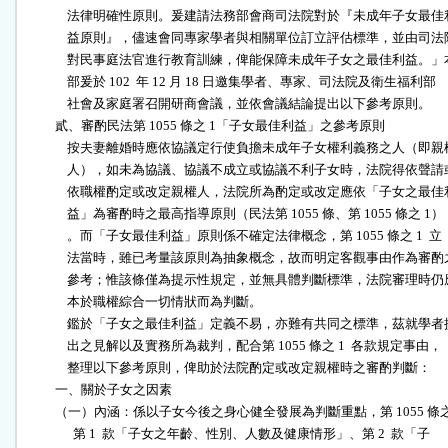
              法律明確性原則。爰建請法務部會商司法院對於『未成年子女最佳利
              益原則』，儘速會同專家學者與相關單位訂立評估標準，並由司法院
              對民事庭法官進行教育訓練，俾能保障未成年子女之最佳利益。」本
              部爰於 102  年 12 月 18 日邀集學者、專家、司法院及衛生福利部

              社會及家庭署召開研商會議，並依會議結論提出以下參考原則。

          貳、審酌民法第 1055 條之 1「子女最佳利益」之參考原則

              按夫妻離婚時應依協議定行使負擔未成年子女權利義務之人（即親權
              人），如未為協議、協議不成立或協議不利子女時，法院得依聲請或
              依職權酌定或改定親權人，法院所為酌定或改定應依「子女之最佳利
              益」為審酌時之最高指導原則（民法第 1055 條、第 1055 條之 1）

              。而「子女最佳利益」原則係不確定法律概念，第 1055 條之 1  立

              法當時，雖已考量該原則為抽象概念，故而明定客觀事由作為審酌之
              參考；惟該條僅為提示性規定，並無具體判斷標準，法院審理時仍應
              本於職權綜合一切情狀而為判斷。

              鑑於「子女之最佳利益」定義不易，亦難有共同之標準，茲就學者提
              出之見解以及實務所為裁判，配合第 1055 條之 1  各款規定事由，

              整理以下參考原則，俾助於法院酌定或改定親權時之審酌判斷：

          一、關於子女之因素 

          （一）內涵：係以子女今後之身心健全發展為判斷重點，第 1055 條之 
                第 1  款「子女之年齡、性別、人數及健康情形」、第 2  款「子
