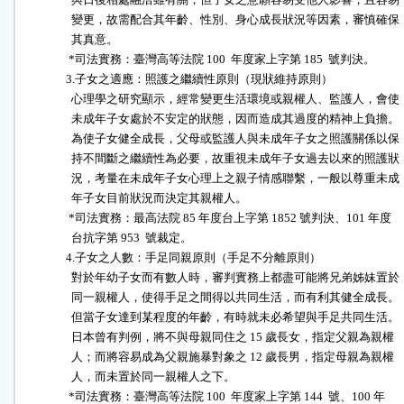
                  變更，故需配合其年齡、性別、身心成長狀況等因素，審慎確保

                  其真意。

                 *司法實務：臺灣高等法院 100  年度家上字第 185  號判決。

                3.子女之適應：照護之繼續性原則（現狀維持原則）

                  心理學之研究顯示，經常變更生活環境或親權人、監護人，會使

                  未成年子女處於不安定的狀態，因而造成其過度的精神上負擔。

                  為使子女健全成長，父母或監護人與未成年子女之照護關係以保

                  持不間斷之繼續性為必要，故重視未成年子女過去以來的照護狀

                  況，考量在未成年子女心理上之親子情感聯繫，一般以尊重未成

                  年子女目前狀況而決定其親權人。

                 *司法實務：最高法院 85 年度台上字第 1852 號判決、101 年度

                  台抗字第 953  號裁定。

                4.子女之人數：手足同親原則（手足不分離原則）

                  對於年幼子女而有數人時，審判實務上都盡可能將兄弟姊妹置於

                  同一親權人，使得手足之間得以共同生活，而有利其健全成長。

                  但當子女達到某程度的年齡，有時就未必希望與手足共同生活。

                  日本曾有判例，將不與母親同住之 15 歲長女，指定父親為親權

                  人；而將容易成為父親施暴對象之 12 歲長男，指定母親為親權

                  人，而未置於同一親權人之下。

                 *司法實務：臺灣高等法院 100  年度家上字第 144  號、100 年
