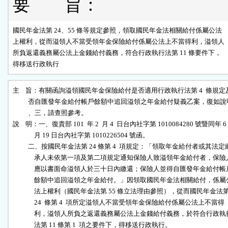
要 旨：
國民年金法第 24、55 條等規定參照，領取國民年金法相關給付係屬公法

上權利，從而溢領人不當受領年金保險給付係屬公法上不當得利，溢領人

所負返還義務屬公法上金錢給付義務，符合行政執行法第 11 條要件下，

得移送行政執行
主    旨：有關函詢溢領國民年金保險給付是否適用行政執行法第 4  條規定
          否自匯發年金給付帳戶餘額中追回溢領之年金給付疑義乙案，復如說
          、三，請查照參考。

說    明：一、復貴部 101  年 2  月 4  日台內社字第 1010084280 號暨同年 6

              月 19 日台內社字第 1010226504 號函。

          二、按國民年金法第 24 條第 4  項規定：「領取年金給付者或其法定繼
              承人未依第一項及第二項規定通知保險人致溢領年金給付者，保險人
              應以書面命溢領人於三十日內繳還；保險人並得自匯發年金給付帳戶
              餘額中追回溢領之年金給付。」因領取國民年金法相關給付，係屬公
              法上權利（國民年金法第 55 條立法理由參照），從而國民年金法第
              24  條第 4  項所定溢領人不當受領年金保險給付係屬公法上不當得

              利，溢領人所負之返還義務屬公法上金錢給付義務，於符合行政執行
              法第 11 條第 1  項之要件下，得移送行政執行。
