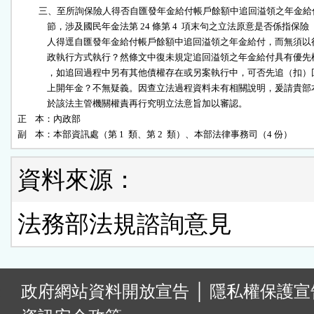
          三、至所詢保險人得否自匯發年金給付帳戶餘額中追回溢領之年金給
              節，涉及國民年金法第 24 條第 4  項末句之立法原意是否係指保險

              人得逕自匯發年金給付帳戶餘額中追回溢領之年金給付，而無須以行
              政執行方式執行？然條文中復未規定追回溢領之年金給付具有優先權
              ，如追回過程中另有其他債權存在或另案執行中，可否先追（扣）回
              上開年金？不無疑義。因查立法過程資料未有相關說明，爰請貴部本
              於該法主管機關權責再行究明立法意旨加以審認。

正    本：內政部

副    本：本部資訊處（第 1  類、第 2  類）、本部法律事務司（4 份）
資料來源：
法務部法規諮詢意見
:
政府網站資料開放宣告
│
隱私權保護宣