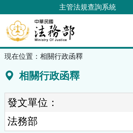
跳
主管法規查詢系統
到
主
要
內
容
::
現在位置：
相關行政函釋
區
塊
相關行政函釋
發文單位：
法務部