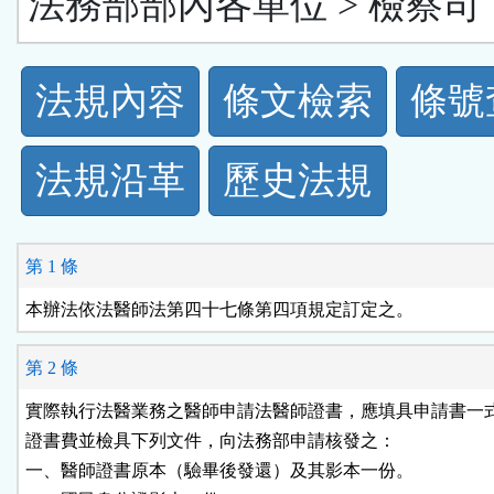
法務部部內各單位 > 檢察司
法
法規內容
條文檢索
條號
規
法規沿革
歷史法規
功
能
第 1 條
按
本辦法依法醫師法第四十七條第四項規定訂定之。
鈕
第 2 條
區
實際執行法醫業務之醫師申請法醫師證書，應填具申請書一式
證書費並檢具下列文件，向法務部申請核發之：

一、醫師證書原本（驗畢後發還）及其影本一份。
