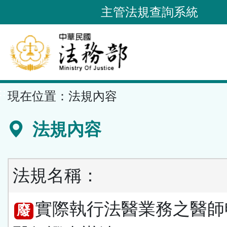
跳
主管法規查詢系統
到
主
要
內
容
::
現在位置：
法規內容
區
塊
法規內容
法規名稱：
實際執行法醫業務之醫師
廢