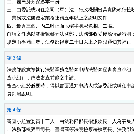
二、國民身分證影本一份。

三、由委託或聘任之司（軍）法、行政機關出具實際執行檢驗
    業務或法醫鑑定業務連續五年以上之證明文件。

四、最近三個月內二吋正面脫帽半身彩色相片二張。

前項文件應以雙掛號郵寄法務部，法務部收受後應發給證明；
規定而得補正者，法務部得定二十日以上之期限通知其補正
第 3 條
法務部設實際執行法醫業務之醫師申請法醫師證書審查小組（
查小組），依法審查前條之申請。

審查小組於必要時，得以書面通知申請人或該委託或聘任申請
員到場說明。
第 4 條
審查小組置委員十三人，由法務部部長指派次長一人為召集人
、法務部檢察司司長、臺灣高等法院檢察署檢察長、法務部法