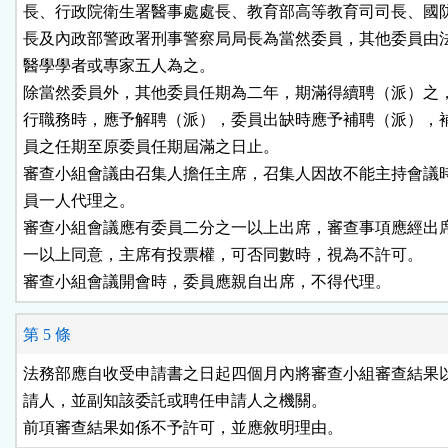
長、行政院衛生署醫事處處長、教育部高等教育司司長、國防
長及內政部警政署刑事警察局局長為當然委員，其他委員由法
醫學學者或專家五人為之。

除當然委員外，其他委員任期為二年，期滿得續聘（派）之，
行職務時，應予解聘（派），委員出缺時應予補聘（派），補
員之任期至原委員任期屆滿之日止。

審查小組會議由召集人擔任主席，召集人因故不能主持會議時
員一人代理之。

審查小組會議應有委員二分之一以上出席，審查事項應經出席
一以上同意，主席有投票權，可否同數時，視為不許可。

審查小組會議開會時，委員應親自出席，不得代理。
第 5 條
法務部應自收受申請書之日起四個月內將審查小組審查結果以
請人，並副知該委託或聘任申請人之機關。

前項審查結果如係不予許可，並應敘明理由。