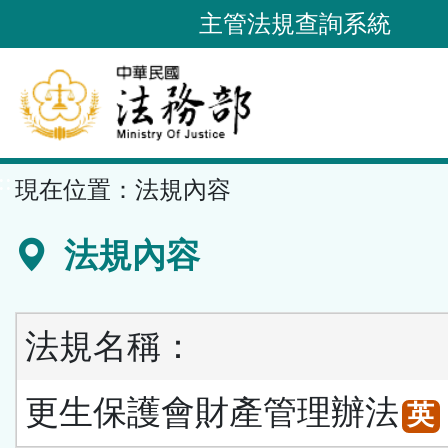
跳
主管法規查詢系統
到
主
要
內
容
::
現在位置：
法規內容
區
塊
法規內容
法規名稱：
更生保護會財產管理辦法
英