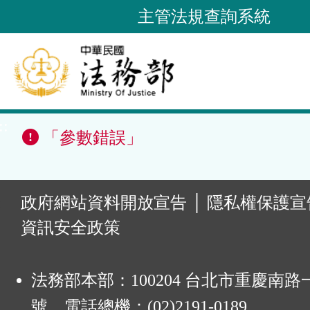
跳
主管法規查詢系統
到
主
要
內
容
::
區
「參數錯誤」
塊
:
政府網站資料開放宣告
│
隱私權保護宣
資訊安全政策
法務部本部：100204 台北市重慶南路一
號 電話總機：(02)2191-0189