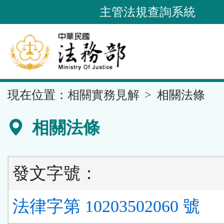
跳
主管法規查詢系統
到
主
要
內
容
::
現在位置：
相關實務見解
相關法條
區
塊
相關法條
發文字號：
法律字第 10203502060 號