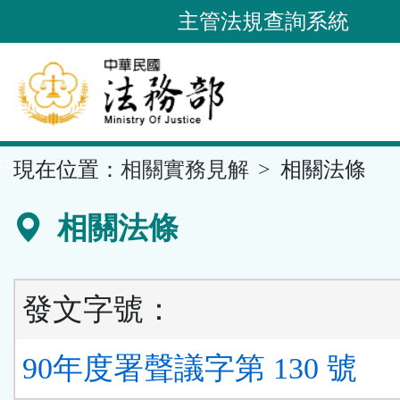
跳
主管法規查詢系統
到
主
要
內
容
::
現在位置：
相關實務見解
相關法條
區
塊
相關法條
發文字號：
90年度署聲議字第 130 號