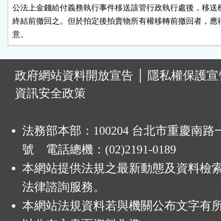
公法上金錢給付義務執行事件移送該管行政執行處後，移送機
終結前撤回之。但於拍定後拍賣物所有權移轉前撤回者，應得
意。
:
政府網站資料開放宣告
│
隱私權保護宣
資訊安全政策
法務部本部：100204 台北市重慶南路一
號 電話總機：(02)2191-0189
本網站提供法規之最新動態及資料檢
法律諮詢服務。
本網站法規資料若與機關公布文字有