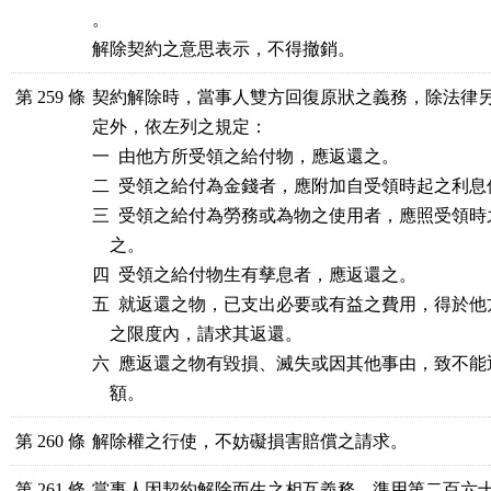
。

解除契約之意思表示，不得撤銷。
第 259 條
契約解除時，當事人雙方回復原狀之義務，除法律另
定外，依左列之規定：

一  由他方所受領之給付物，應返還之。

二  受領之給付為金錢者，應附加自受領時起之利息
三  受領之給付為勞務或為物之使用者，應照受領時
    之。

四  受領之給付物生有孳息者，應返還之。

五  就返還之物，已支出必要或有益之費用，得於他
    之限度內，請求其返還。

六  應返還之物有毀損、滅失或因其他事由，致不能
    額。
第 260 條
解除權之行使，不妨礙損害賠償之請求。
第 261 條
當事人因契約解除而生之相互義務，準用第二百六十