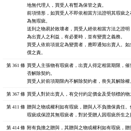
地無代理人，買受人有暫為保管之責。

前項情形，如買受人不即依相當方法證明其瑕疵之
為無瑕疵。

送到之物易於敗壞者，買受人經依相當方法之證明
為出賣人之利益，有必要時，並有變賣之義務。

買受人依前項規定為變賣者，應即通知出賣人。如
償之責。
第 361 條
買受人主張物有瑕疵者，出賣人得定相當期限，催
否解除契約。

買受人於前項期限內不解除契約者，喪失其解除權
第 367 條
買受人對於出賣人，有交付約定價金及受領標的物
第 411 條
贈與之物或權利如有瑕疵，贈與人不負擔保責任。
瑕疵或保證其無瑕疵者，對於受贈人因瑕疵所生之
第 414 條
附有負擔之贈與，其贈與之物或權利如有瑕疵，贈