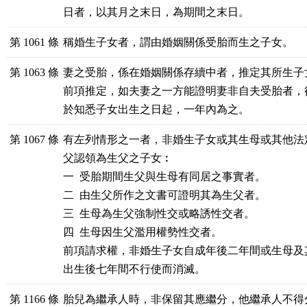
日者，以其月之末日，為期間之末日。
第 1061 條
稱婚生子女者，謂由婚姻關係受胎而生之子女。
第 1063 條
妻之受胎，係在婚姻關係存續中者，推定其所生子女
前項推定，如夫妻之一方能證明妻非自夫受胎者，
於知悉子女出生之日起，一年內為之。
第 1067 條
有左列情形之一者，非婚生子女或其生母或其他法
父認領為生父之子女︰

一  受胎期間生父與生母有同居之事實者。

二  由生父所作之文書可證明其為生父者。

三  生母為生父強制性交或略誘性交者。

四  生母因生父濫用權勢性交者。

前項請求權，非婚生子女自成年後二年間或生母及
出生後七年間不行使而消滅。
第 1166 條
胎兒為繼承人時，非保留其應繼分，他繼承人不得分