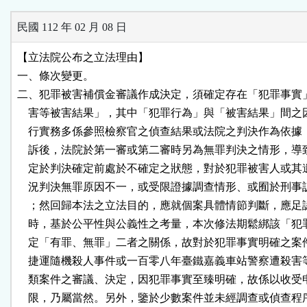
民國 112 年 02 月 08 日
【立法院公布之立法理由】

一、條次變更。

二、犯罪被害補償金審議作成決定，須確定存在「犯罪事實」
    害等被害結果」，其中「犯罪行為」與「被害結果」間之
    行實務多係參照檢察官之偵查結果或法院之判決作為依據
    訴後，法院於第一審或第二審時另為無罪判決之情形，導
    定於判決確定前處於不確定之狀態，對於犯罪被害人或其
    況判決無罪原因不一，或受限證據調查情形、或囿於刑事
    ；然回歸本法之立法目的，應就個案具體情節判斷，應足
    時，基於公平性與公義性之考量，本次修法期鬆綁該「犯
    定「有罪、無罪」二者之關係，故對於犯罪事實明確之案
    捷運隨機殺人事件或一百零八年臺鐵嘉義車站警察遭殺害
    類案件之審議、決定，因犯罪事實至臻明確，故係以收受
    限，乃屬當然。另外，鑒於少數案件並未經調查或偵查程