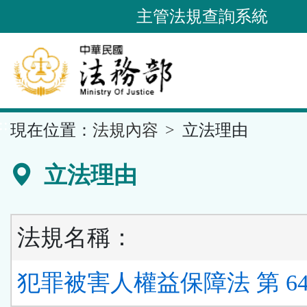
跳
主管法規查詢系統
到
主
要
內
容
::
現在位置：
法規內容
立法理由
區
塊
立法理由
法規名稱：
犯罪被害人權益保障法 第 64