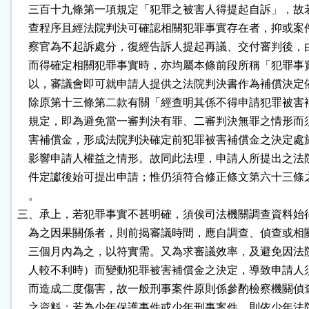
    三百十九條第一項規定「犯罪之被害人得提起自訴」，故
    查程序且經法院判決可確認相關犯罪事實存在者，抑或案
    察官為不起訴處分，復經告訴人提起再議、交付審判後，
    而得確定相關犯罪事實時，亦均屬本條前段所稱「犯罪事
    以，審議會即可就申請人提供之法院判決書作為補償決定
    除原第十三條第二款有關「經查明其係不得申請犯罪被害
    規定，即為避免當一審判決有罪、二審判決無罪之情形而
    害補償金，形成法院判決確定前犯罪被害補償金之決定處
    影響申請人權益之情形。故同此法理，申請人所提出之法
    件定讞後始可提出申請；惟仍須符合修正條文第六十三條
    。

三、承上，若犯罪事實不甚明確，須俟司法機關調查資料始得
    為之因果關係者，則前揭審議時間，應自調查、偵查或相
    三個月內為之，以符實需。又為求審議效率，及避免因法
    人較不利時）而變動犯罪被害補償金之決定，導致申請人
    而造成二度傷害，故一般刑事案件原則係參酌檢察機關偵
    之資料；若為少年保護事件或少年刑事案件，則依少年法