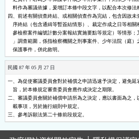
    料作為審議依據，爰增訂本條中段文字，以配合本次修法精
四、前述有關偵查終結、或相關偵查作為完結，包含因故未查
    序終結（包含通緝等暫簽結情形）、裁定作成之日等相關
    參檢察案件編號計數分案報結實施要點等規定）等情形；
    」調查範圍，係指檢察機關之刑事案件、少年法院（庭）
    保護事件，併此敘明。
民國 87 年 05 月 27 日
一、為促使審議委員會對於補償之申請迅速予決定，避免延宕
    旨，於本條規定審查委員會應作成決定之期限。

二、審議委員會關於補償申請所為之決定，應以書面為之，以
    載事項，另於施行細則中規定。

三、參考訴願法第二十條前段規定。