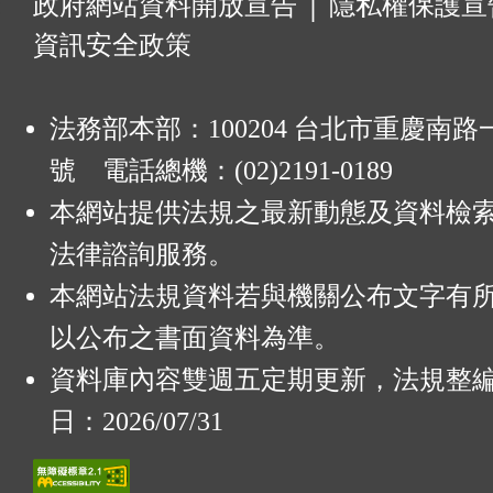
:
政府網站資料開放宣告
│
隱私權保護宣
資訊安全政策
法務部本部：100204 台北市重慶南路一
號 電話總機：(02)2191-0189
本網站提供法規之最新動態及資料檢
法律諮詢服務。
本網站法規資料若與機關公布文字有
以公布之書面資料為準。
資料庫內容雙週五定期更新，法規整
日：2026/07/31