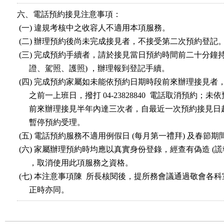
六、電話預約接見注意事項：

 (一) 違規考核中之收容人不適用本項服務。

 (二) 辦理預約後尚未完成接見者，不接受第二次預約登記。
 (三) 完成預約手續者，請於接見當日預約時間前二十分鐘持證
      證、駕照、護照) ，辦理報到登記手續。

 (四) 完成預約家屬如未能依預約日期時段前來辦理接見者，
      之前一上班日，撥打 04-23828840  電話取消預約；未
      前來辦理接見半年內達三次者，自最近一次預約接見日
      暫停預約受理。

 (五) 電話預約服務不適用例假日 (每月第一禮拜) 及春節期
 (六) 家屬辦理預約時均應以真實身份登錄，經查有偽造 (謊報
      ，取消使用此項服務之資格。

 (七) 本注意事項陳  所長核閱後，提所務會議通過敬會各科
      正時亦同。