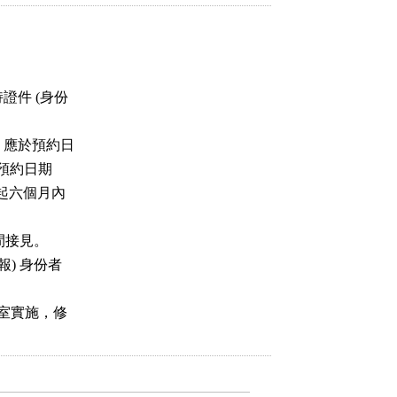


件 (身份

應於預約日

依預約日期

起六個月內

間接見。

) 身份者

室實施，修
