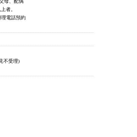
父母、配偶

上者。

理電話預約

不受理)
