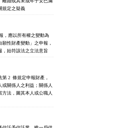
離婚或其未成年子女已滿

關規定之疑義
申報，應以所有權之變動為

願性財產變動」之申報，

報，始符該法之立法意旨
 2  條規定申報財產，

或關係人之利益；關係人

方法，圖其本人或公職人

信託予信託業，惟一戶供
