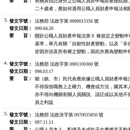
要 旨：
有關具信託身分之公職人員於申報財產後結婚、
二十歲者，應如何適用公職人員財產申報法相
3.
發文字號：
法務部 法政字第 0999015356 號
發文日期：
099.04.26
要 旨：
關於公職人員財產申報法第 8  條規定之變動
基準，舉凡有關「自願性財產變動」以及「非自
皆因亦涉及所有權之變動，因此亦應為變動申
4.
發文字號：
法務部 法政字第 0981100360 號
發文日期：
098.03.17
要 旨：
鄉（鎮、市）民代表應依據公職人員財產申報法第
不得假借職務上之權力、機會或方法，圖其本人
亦不得向機關有關人員關說、請託或以其他不當
員之利益
5.
發文字號：
法務部 法政決字第 0970035850 號
發文日期：
097.11.11
要 旨：
公職人員本人、配偶及未成年子女應將其不動產