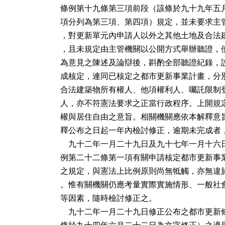
條例第十九條第三項前段（該條於九十九年五月
項分列為第三項、第四項）規定，並未要求主管
，對更新單元內申請人以外之其他土地及合法建
，且未規定由主管機關以公開方式舉辦聽證，使
為意見之陳述及論辯後，斟酌全部聽證紀錄，說
成核定，連同已核定之都市更新事業計畫，分別
合法建築物所有權人、他項權利人、囑託限制登
人，亦不符憲法要求之正當行政程序。上開規定
權與居住自由之意旨。相關機關應依本解釋意旨
釋公布之日起一年內檢討修正，逾期未完成者，
    九十二年一月二十九日及九十七年一月十六
例第二十二條第一項有關申請核定都市更新事業
之規定，與憲法上比例原則尚無牴觸，亦無違於
。惟有關機關仍應考量實際實施情形、一般社會
等因素，隨時檢討修正之。

    九十二年一月二十九日修正公布之都市更新