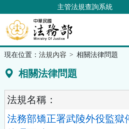
跳
主管法規查詢系統
到
主
要
內
容
::
現在位置：
法規內容
相關法律問題
區
塊
相關法律問題
法規名稱：
法務部矯正署武陵外役監獄