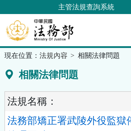
跳
主管法規查詢系統
到
主
要
內
容
::
現在位置：
法規內容
相關法律問題
區
塊
相關法律問題
法規名稱：
法務部矯正署武陵外役監獄