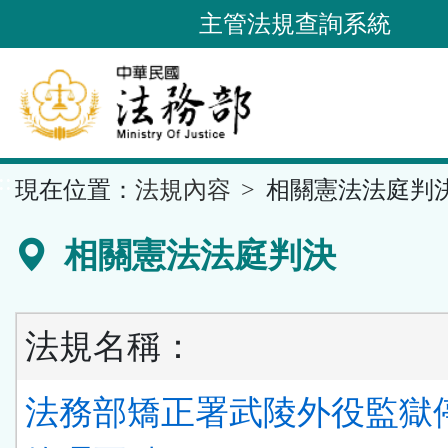
跳
主管法規查詢系統
到
主
要
內
容
::
現在位置：
法規內容
相關憲法法庭判
區
塊
相關憲法法庭判決
法規名稱：
法務部矯正署武陵外役監獄