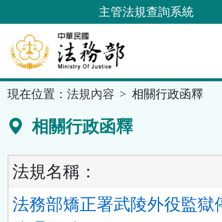
跳
主管法規查詢系統
到
主
要
內
容
::
現在位置：
法規內容
相關行政函釋
區
塊
相關行政函釋
法規名稱：
法務部矯正署武陵外役監獄