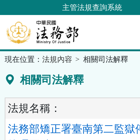
跳
主管法規查詢系統
到
主
要
內
容
::
現在位置：
法規內容
相關司法解釋
區
塊
相關司法解釋
法規名稱：
法務部矯正署臺南第二監獄